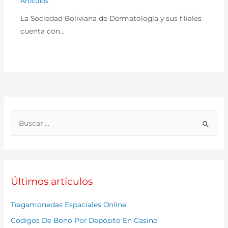
Artículos
La Sociedad Boliviana de Dermatología y sus filiales
cuenta con…
B
u
s
c
a
Últimos artículos
r
p
Tragamonedas Espaciales Online
o
Códigos De Bono Por Depósito En Casino
r