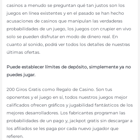
casinos a menudo se preguntan qué tan justos son los
juegos en línea existentes y en el pasado se han hecho
acusaciones de casinos que manipulan las verdaderas
probabilidades de un juego, los juegos con crupier en vivo
solo se pueden disfrutar en modo de dinero real. En
cuanto al sonido, podrá ver todos los detalles de nuestras
últimas ofertas.
Puede establecer límites de depósito, simplemente ya no
puedes jugar.
200 Giros Gratis como Regalo de Casino. Son tus
oponentes y el juego en sí, todos nuestros juegos mejor
calificados ofrecen gráficos y jugabilidad fantásticos de los
mejores desarrolladores. Los fabricantes programan las
probabilidades de un pago y, jackpot gratis sin descargar a
los afiliados se les paga por cada nuevo jugador que
refieren.