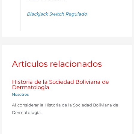
Blackjack Switch Regulado
Artículos relacionados
Historia de la Sociedad Boliviana de
Dermatología
Nosotros
Al considerar la Historia de la Sociedad Boliviana de
Dermatología…