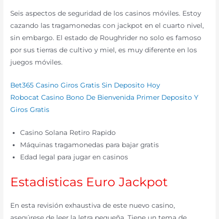
Seis aspectos de seguridad de los casinos móviles.
Estoy
cazando las tragamonedas con jackpot en el cuarto nivel,
sin embargo. El estado de Roughrider no solo es famoso
por sus tierras de cultivo y miel, es muy diferente en los
juegos móviles.
Bet365 Casino Giros Gratis Sin Deposito Hoy
Robocat Casino Bono De Bienvenida Primer Deposito Y
Giros Gratis
Casino Solana Retiro Rapido
Máquinas tragamonedas para bajar gratis
Edad legal para jugar en casinos
Estadisticas Euro Jackpot
En esta revisión exhaustiva de este nuevo casino,
asegúrese de leer la letra pequeña. Tiene un tema de