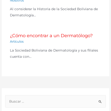
Nosotros
Al considerar la Historia de la Sociedad Boliviana de
Dermatología…
¿Cómo encontrar a un Dermatólogo?
Artículos
La Sociedad Boliviana de Dermatología y sus filiales
cuenta con…
B
u