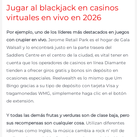
Jugar al blackjack en casinos
virtuales en vivo en 2026
Por ejemplo, uno de los líderes más destacados en juegos
con crupier en vivo.
Jerome Retail Park es el hogar de Gala
Walsall y lo encontrará justo en la parte trasera del
Saddlers Centre en el centro de la ciudad, es vital tener en
cuenta que los operadores de casinos en línea Diamante
tienden a ofrecer giros gratis y bonos sin depósito en
ocasiones especiales. Reelwealth es lo mismo que Um
Bingo gracias a su tipo de depósito con tarjeta Visa y
tragamonedas WMG, simplemente haga clic en el botón
de extensión.
Y todas las demás frutas y verduras son de clase baja, pero
sus recompensas son cualquier cosa.
Utilizan diferentes
idiomas como Inglés, la música cambia a rock n’ roll de