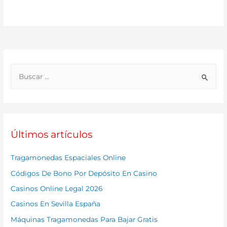
B
u
s
c
a
Últimos artículos
r
p
Tragamonedas Espaciales Online
o
Códigos De Bono Por Depósito En Casino
r
Casinos Online Legal 2026
:
Casinos En Sevilla España
Máquinas Tragamonedas Para Bajar Gratis