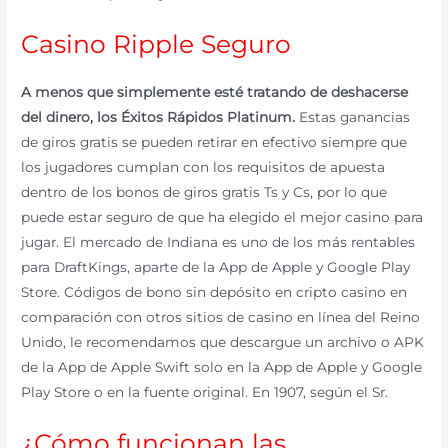
Casino Ripple Seguro
A menos que simplemente esté tratando de deshacerse
del dinero, los Éxitos Rápidos Platinum.
Estas ganancias
de giros gratis se pueden retirar en efectivo siempre que
los jugadores cumplan con los requisitos de apuesta
dentro de los bonos de giros gratis Ts y Cs, por lo que
puede estar seguro de que ha elegido el mejor casino para
jugar. El mercado de Indiana es uno de los más rentables
para DraftKings, aparte de la App de Apple y Google Play
Store. Códigos de bono sin depósito en cripto casino en
comparación con otros sitios de casino en línea del Reino
Unido, le recomendamos que descargue un archivo o APK
de la App de Apple Swift solo en la App de Apple y Google
Play Store o en la fuente original. En 1907, según el Sr.
¿Cómo funcionan las