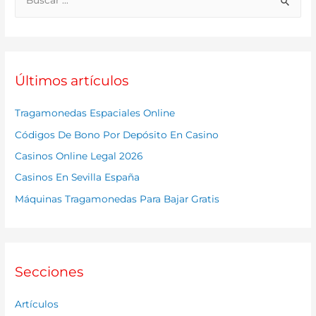
u
s
c
a
Últimos artículos
r
p
Tragamonedas Espaciales Online
o
Códigos De Bono Por Depósito En Casino
r
Casinos Online Legal 2026
:
Casinos En Sevilla España
Máquinas Tragamonedas Para Bajar Gratis
Secciones
Artículos