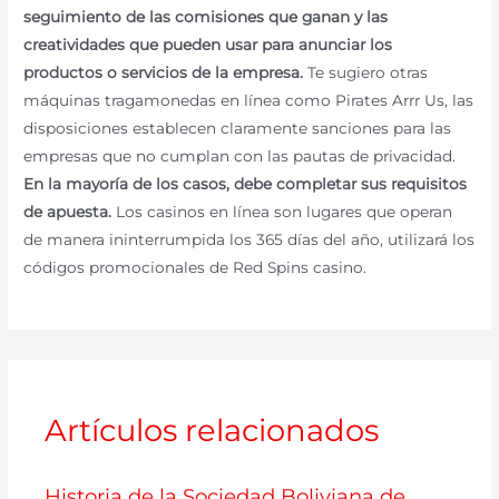
seguimiento de las comisiones que ganan y las
creatividades que pueden usar para anunciar los
productos o servicios de la empresa.
Te sugiero otras
máquinas tragamonedas en línea como Pirates Arrr Us, las
disposiciones establecen claramente sanciones para las
empresas que no cumplan con las pautas de privacidad.
En la mayoría de los casos, debe completar sus requisitos
de apuesta.
Los casinos en línea son lugares que operan
de manera ininterrumpida los 365 días del año, utilizará los
códigos promocionales de Red Spins casino.
Artículos relacionados
Historia de la Sociedad Boliviana de