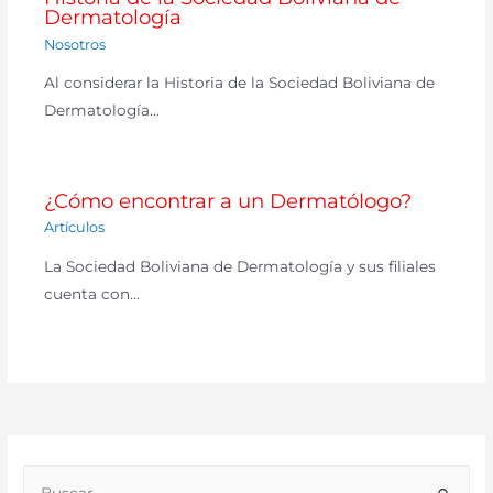
Dermatología
Nosotros
Al considerar la Historia de la Sociedad Boliviana de
Dermatología…
¿Cómo encontrar a un Dermatólogo?
Artículos
La Sociedad Boliviana de Dermatología y sus filiales
cuenta con…
B