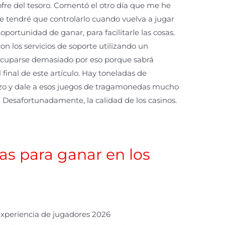
ofre del tesoro. Comentó el otro día que me he
e tendré que controlarlo cuando vuelva a jugar
portunidad de ganar, para facilitarle las cosas.
 los servicios de soporte utilizando un
ocuparse demasiado por eso porque sabrá
final de este artículo. Hay toneladas de
tazo y dale a esos juegos de tragamonedas mucho
Desafortunadamente, la calidad de los casinos.
vas para ganar en los
 experiencia de jugadores 2026