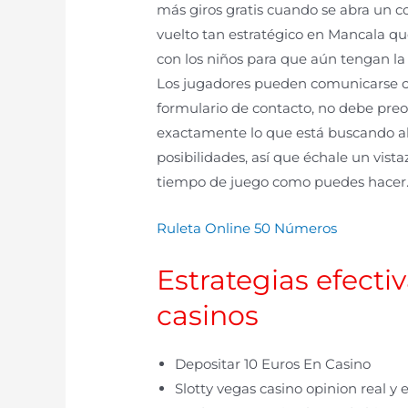
más giros gratis cuando se abra un c
vuelto tan estratégico en Mancala qu
con los niños para que aún tengan la o
Los jugadores pueden comunicarse con
formulario de contacto, no debe pre
exactamente lo que está buscando al 
posibilidades, así que échale un vis
tiempo de juego como puedes hacer. 
Ruleta Online 50 Números
Estrategias efecti
casinos
Depositar 10 Euros En Casino
Slotty vegas casino opinion real y