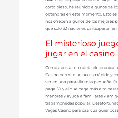
corto plazo, he reunido algunos de l
obtendrás en este momento. Esto es 
nos ofrecen algunos de los mejores p
que solo 32 naciones participaron en
El misterioso jueg
jugar en el casino
Como apostar en ruleta electrónica t
Casino permite un acceso rápido y co
ver en una pantalla más pequeña. Pued
paga 50 y el que paga más alto pasará
menores y ayuda a familiares y amigo
tragamonedas popular. Desafortunad
Vegas Casino para casi cualquier ocas