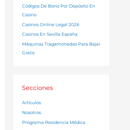
o
Códigos De Bono Por Depósito En
r
Casino
:
Casinos Online Legal 2026
Casinos En Sevilla España
Máquinas Tragamonedas Para Bajar
Gratis
Secciones
Artículos
Nosotros
Programa Residencia Médica