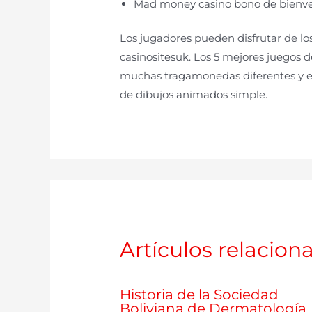
Mad money casino bono de bienven
Los jugadores pueden disfrutar de lo
casinositesuk. Los 5 mejores juegos
muchas tragamonedas diferentes y e
de dibujos animados simple.
Artículos relacion
Historia de la Sociedad
Boliviana de Dermatología