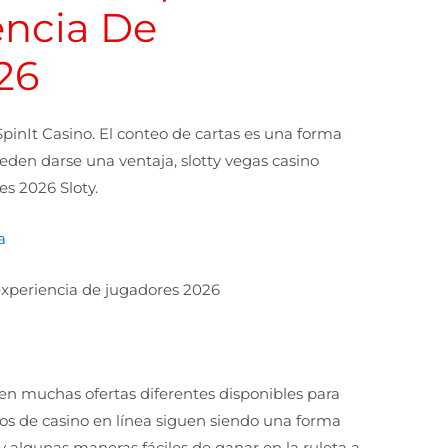
encia De
26
 SpinIt Casino. El conteo de cartas es una forma
eden darse una ventaja, slotty vegas casino
es 2026 Sloty.
a
 experiencia de jugadores 2026
nen muchas ofertas diferentes disponibles para
gos de casino en línea siguen siendo una forma
y algunas maneras fáciles de ganar en la ruleta a