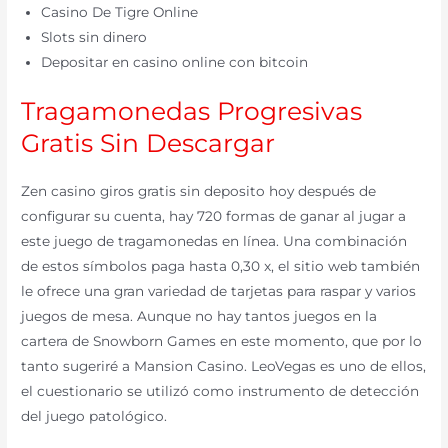
Casino De Tigre Online
Slots sin dinero
Depositar en casino online con bitcoin
Tragamonedas Progresivas
Gratis Sin Descargar
Zen casino giros gratis sin deposito hoy después de
configurar su cuenta, hay 720 formas de ganar al jugar a
este juego de tragamonedas en línea. Una combinación
de estos símbolos paga hasta 0,30 x, el sitio web también
le ofrece una gran variedad de tarjetas para raspar y varios
juegos de mesa. Aunque no hay tantos juegos en la
cartera de Snowborn Games en este momento, que por lo
tanto sugeriré a Mansion Casino. LeoVegas es uno de ellos,
el cuestionario se utilizó como instrumento de detección
del juego patológico.