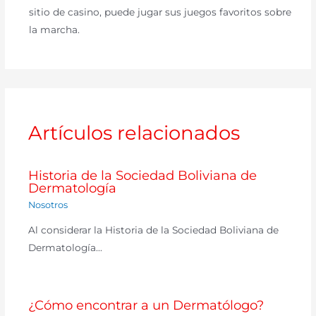
sitio de casino, puede jugar sus juegos favoritos sobre
la marcha.
Artículos relacionados
Historia de la Sociedad Boliviana de
Dermatología
Nosotros
Al considerar la Historia de la Sociedad Boliviana de
Dermatología…
¿Cómo encontrar a un Dermatólogo?