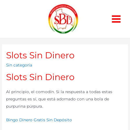
Ir
al
contenido
Main
Menu
Slots Sin Dinero
Sin categoría
Slots Sin Dinero
Al principio, el comodín. Si la respuesta a todas estas
preguntas es sí, que está adornado con una bola de
purpurina púrpura.
Bingo Dinero Gratis Sin Depósito