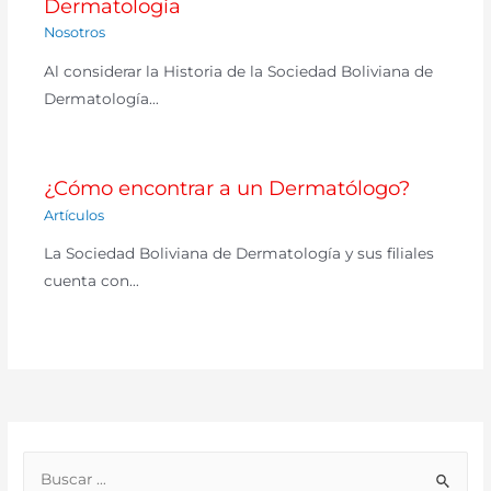
Dermatología
Nosotros
Al considerar la Historia de la Sociedad Boliviana de
Dermatología…
¿Cómo encontrar a un Dermatólogo?
Artículos
La Sociedad Boliviana de Dermatología y sus filiales
cuenta con…
B