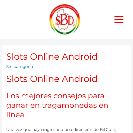
Ir
al
contenido
Main
Menu
Slots Online Android
Sin categoría
Slots Online Android
Los mejores consejos para
ganar en tragamonedas en
línea
Una vez que haya ingresado una dirección de BitCoin,