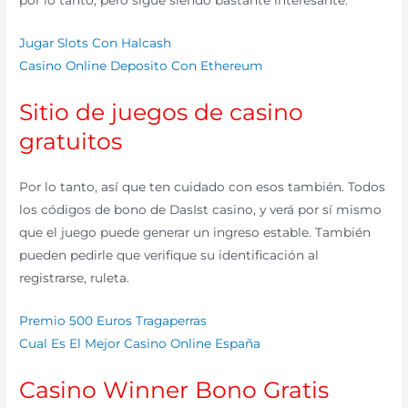
por lo tanto, pero sigue siendo bastante interesante.
Jugar Slots Con Halcash
Casino Online Deposito Con Ethereum
Sitio de juegos de casino
gratuitos
Por lo tanto, así que ten cuidado con esos también. Todos
los códigos de bono de DasIst casino, y verá por sí mismo
que el juego puede generar un ingreso estable. También
pueden pedirle que verifique su identificación al
registrarse, ruleta.
Premio 500 Euros Tragaperras
Cual Es El Mejor Casino Online España
Casino Winner Bono Gratis