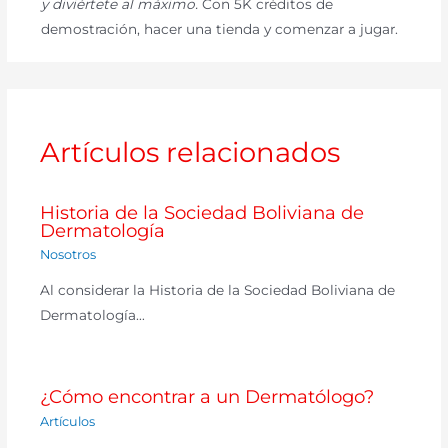
y diviértete al máximo.
Con 5K créditos de
demostración, hacer una tienda y comenzar a jugar.
Artículos relacionados
Historia de la Sociedad Boliviana de
Dermatología
Nosotros
Al considerar la Historia de la Sociedad Boliviana de
Dermatología…
¿Cómo encontrar a un Dermatólogo?
Artículos