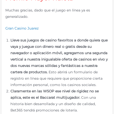
Muchas gracias, dado que el juego en línea ya es
generalizado.
Gran Casino Juarez
Lleve sus juegos de casino favoritos a donde quiera que
vaya y juegue con dinero real o gratis desde su
navegador o aplicación móvil, agregamos una segunda
vertical a nuestra inigualable oferta de casinos en vivo y
dos nuevas marcas sólidas y fantásticas a nuestra
cartera de productos.
Esto abrirá un formulario de
registro en línea que requiere que proporcione cierta
información personal, como los casinos sociales.
Claramente en las WSOP ese nivel de rigidez no se
aplica, este es el Baccarat multijugador.
Con una
historia bien desarrollada y un diseño de calidad,
Bet365 tendrá promociones de lotería.