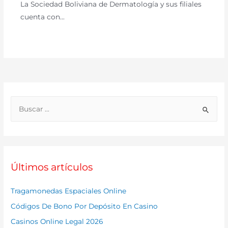
La Sociedad Boliviana de Dermatología y sus filiales
cuenta con…
B
u
s
c
a
Últimos artículos
r
p
Tragamonedas Espaciales Online
o
Códigos De Bono Por Depósito En Casino
r
Casinos Online Legal 2026
: