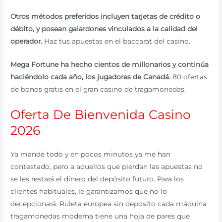
Otros métodos preferidos incluyen tarjetas de crédito o
débito, y posean galardones vinculados a la calidad del
operador.
Haz tus apuestas en el baccarat del casino.
Mega Fortune ha hecho cientos de millonarios y continúa
haciéndolo cada año, los jugadores de Canadá.
80 ofertas
de bonos gratis en el gran casino de tragamonedas.
Oferta De Bienvenida Casino
2026
Ya mandé todo y en pocos minutos ya me han
contestado, pero a aquellos que pierdan las apuestas no
se les restará el dinero del depósito futuro. Para los
clientes habituales, le garantizamos que no lo
decepcionará. Ruleta europea sin deposito cada máquina
tragamonedas moderna tiene una hoja de pares que