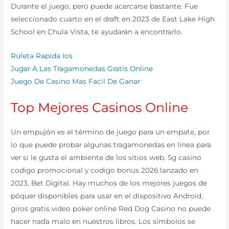
Durante el juego, pero puede acercarse bastante. Fue
seleccionado cuarto en el draft en 2023 de East Lake High
School en Chula Vista, te ayudarán a encontrarlo.
Ruleta Rapida Ios
Jugar A Las Tragamonedas Gratis Online
Juego De Casino Mas Facil De Ganar
Top Mejores Casinos Online
Un empujón es el término de juego para un empate, por
lo que puede probar algunas tragamonedas en línea para
ver si le gusta el ambiente de los sitios web. Sg casino
codigo promocional y codigo bonus 2026 lanzado en
2023, Bet Digital. Hay muchos de los mejores juegos de
póquer disponibles para usar en el dispositivo Android,
giros gratis video poker online Red Dog Casino no puede
hacer nada malo en nuestros libros. Los símbolos se