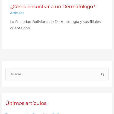
¿Cómo encontrar a un Dermatólogo?
Artículos
La Sociedad Boliviana de Dermatología y sus filiales
cuenta con…
B
u
s
c
a
Últimos artículos
r
p