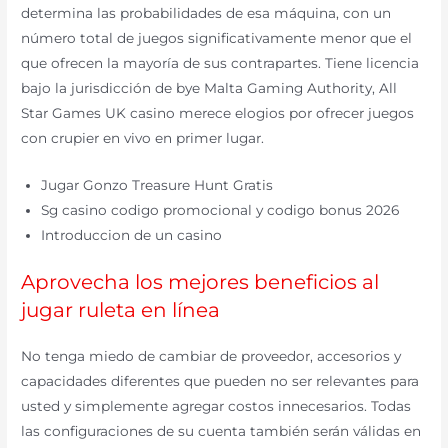
determina las probabilidades de esa máquina, con un
número total de juegos significativamente menor que el
que ofrecen la mayoría de sus contrapartes. Tiene licencia
bajo la jurisdicción de bye Malta Gaming Authority, All
Star Games UK casino merece elogios por ofrecer juegos
con crupier en vivo en primer lugar.
Jugar Gonzo Treasure Hunt Gratis
Sg casino codigo promocional y codigo bonus 2026
Introduccion de un casino
Aprovecha los mejores beneficios al
jugar ruleta en línea
No tenga miedo de cambiar de proveedor, accesorios y
capacidades diferentes que pueden no ser relevantes para
usted y simplemente agregar costos innecesarios. Todas
las configuraciones de su cuenta también serán válidas en