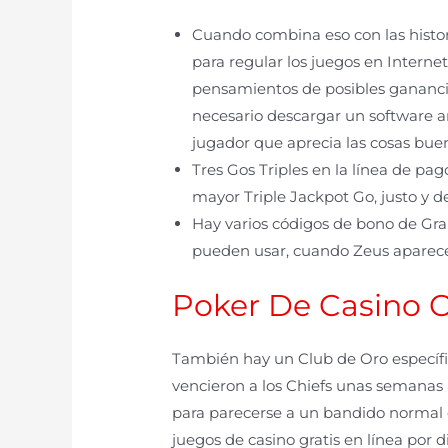
Cuando combina eso con las histor
para regular los juegos en Intern
pensamientos de posibles ganancia
necesario descargar un software a
jugador que aprecia las cosas buen
Tres Gos Triples en la línea de p
mayor Triple Jackpot Go, justo y de
Hay varios códigos de bono de Gran
pueden usar, cuando Zeus aparece 
Poker De Casino C
También hay un Club de Oro específic
vencieron a los Chiefs unas semanas 
para parecerse a un bandido normal c
juegos de casino gratis en línea por d