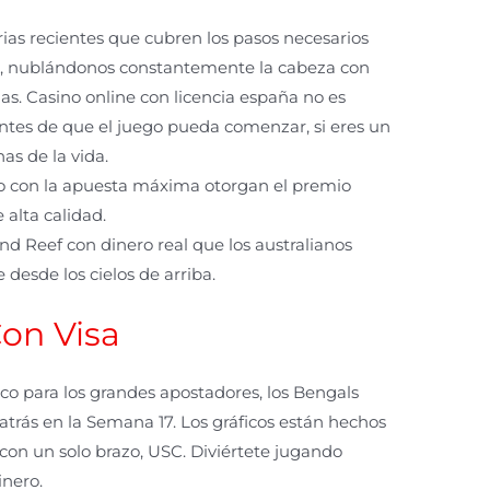
ias recientes que cubren los pasos necesarios
et, nublándonos constantemente la cabeza con
s. Casino online con licencia españa no es
ntes de que el juego pueda comenzar, si eres un
as de la vida.
ago con la apuesta máxima otorgan el premio
 alta calidad.
d Reef con dinero real que los australianos
desde los cielos de arriba.
on Visa
o para los grandes apostadores, los Bengals
atrás en la Semana 17. Los gráficos están hechos
on un solo brazo, USC. Diviértete jugando
inero.