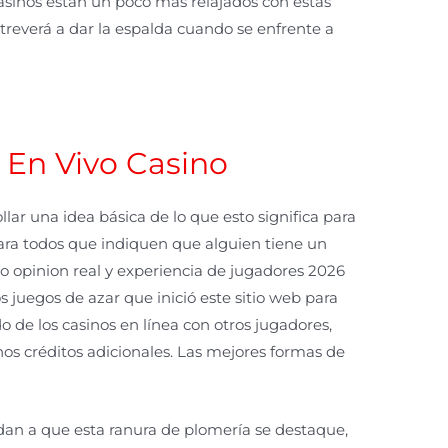
casinos están un poco más relajados con estas
atreverá a dar la espalda cuando se enfrente a
 En Vivo Casino
lar una idea básica de lo que esto significa para
para todos que indiquen que alguien tiene un
o opinion real y experiencia de jugadores 2026
os juegos de azar que inició este sitio web para
de los casinos en línea con otros jugadores,
nos créditos adicionales.
Las mejores formas de
udan a que esta ranura de plomería se destaque,