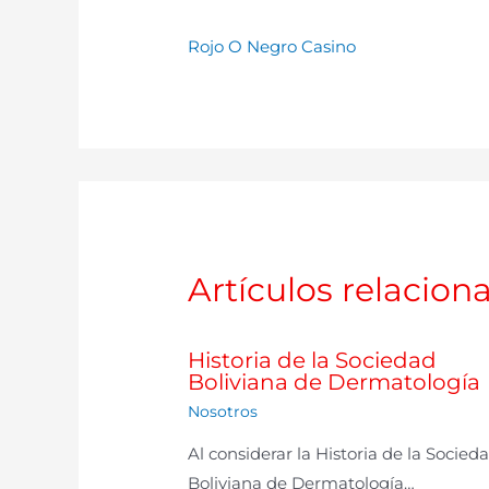
Rojo O Negro Casino
Artículos relacion
Historia de la Sociedad
Boliviana de Dermatología
Nosotros
Al considerar la Historia de la Socied
Boliviana de Dermatología…