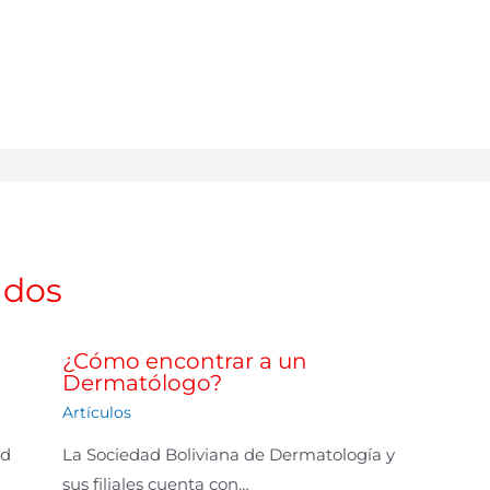
ados
¿Cómo encontrar a un
Dermatólogo?
Artículos
ad
La Sociedad Boliviana de Dermatología y
sus filiales cuenta con…