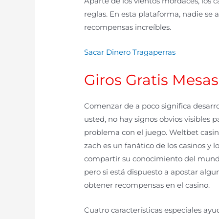
Aparte de los vientos mordaces, los 
reglas. En esta plataforma, nadie se 
recompensas increíbles.
Sacar Dinero Tragaperras
Giros Gratis Mesas
Comenzar de a poco significa desarrol
usted, no hay signos obvios visibles 
problema con el juego. Weltbet casin
zach es un fanático de los casinos y l
compartir su conocimiento del mundo 
pero si está dispuesto a apostar algu
obtener recompensas en el casino.
Cuatro características especiales ay