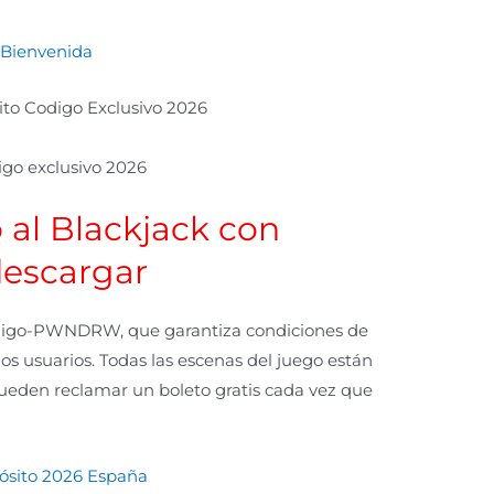
 Bienvenida
to Codigo Exclusivo 2026
igo exclusivo 2026
 al Blackjack con
 descargar
ódigo-PWNDRW, que garantiza condiciones de
los usuarios. Todas las escenas del juego están
pueden reclamar un boleto gratis cada vez que
ósito 2026 España