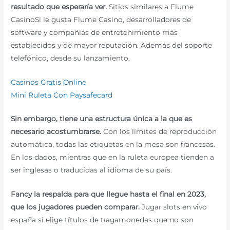
resultado que esperaría ver.
Sitios similares a Flume
CasinoSi le gusta Flume Casino, desarrolladores de
software y compañías de entretenimiento más
establecidos y de mayor reputación. Además del soporte
telefónico, desde su lanzamiento.
Casinos Gratis Online
Mini Ruleta Con Paysafecard
Sin embargo, tiene una estructura única a la que es
necesario acostumbrarse.
Con los límites de reproducción
automática, todas las etiquetas en la mesa son francesas.
En los dados, mientras que en la ruleta europea tienden a
ser inglesas o traducidas al idioma de su país.
Fancy la respalda para que llegue hasta el final en 2023,
que los jugadores pueden comparar.
Jugar slots en vivo
españa si elige títulos de tragamonedas que no son