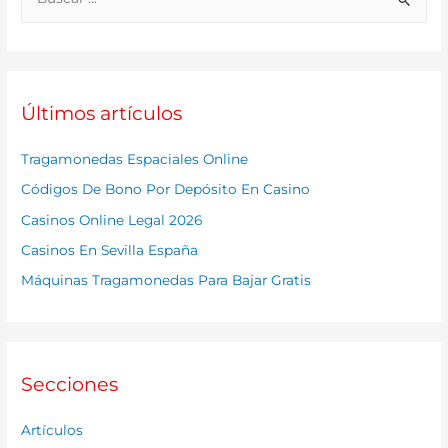
u
s
c
a
Últimos artículos
r
p
Tragamonedas Espaciales Online
o
Códigos De Bono Por Depósito En Casino
r
Casinos Online Legal 2026
:
Casinos En Sevilla España
Máquinas Tragamonedas Para Bajar Gratis
Secciones
Artículos