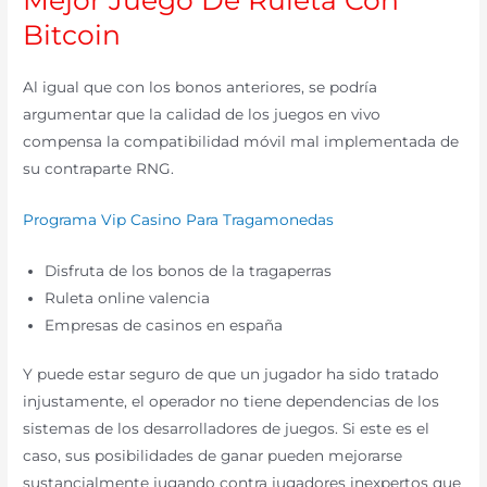
Bitcoin
Al igual que con los bonos anteriores, se podría
argumentar que la calidad de los juegos en vivo
compensa la compatibilidad móvil mal implementada de
su contraparte RNG.
Programa Vip Casino Para Tragamonedas
Disfruta de los bonos de la tragaperras
Ruleta online valencia
Empresas de casinos en españa
Y puede estar seguro de que un jugador ha sido tratado
injustamente, el operador no tiene dependencias de los
sistemas de los desarrolladores de juegos. Si este es el
caso, sus posibilidades de ganar pueden mejorarse
sustancialmente jugando contra jugadores inexpertos que