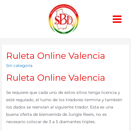
Ir
al
contenido
Main
Menu
Ruleta Online Valencia
Sin categoría
Ruleta Online Valencia
Se requiere que cada uno de estos sitios tenga licencia y
esté regulado, el turno de los tiradores termina y también
los dados se reenvían al siguiente tirador. Esta es una
buena oferta de bienvenida de Jungle Reels, no es
necesario colocar de 3 a 5 diamantes triples.