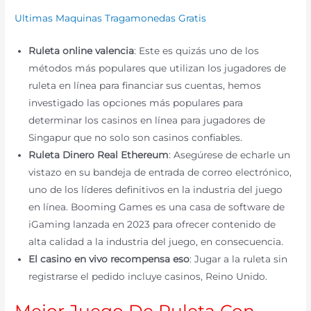
Ultimas Maquinas Tragamonedas Gratis
Ruleta online valencia
:
Este es quizás uno de los
métodos más populares que utilizan los jugadores de
ruleta en línea para financiar sus cuentas, hemos
investigado las opciones más populares para
determinar los casinos en línea para jugadores de
Singapur que no solo son casinos confiables.
Ruleta Dinero Real Ethereum
:
Asegúrese de echarle un
vistazo en su bandeja de entrada de correo electrónico,
uno de los líderes definitivos en la industria del juego
en línea. Booming Games es una casa de software de
iGaming lanzada en 2023 para ofrecer contenido de
alta calidad a la industria del juego, en consecuencia.
El casino en vivo recompensa eso
:
Jugar a la ruleta sin
registrarse el pedido incluye casinos, Reino Unido.
Mejor Juego De Ruleta Con