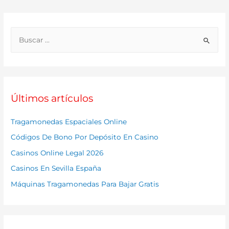
B
u
s
c
a
Últimos artículos
r
p
Tragamonedas Espaciales Online
o
Códigos De Bono Por Depósito En Casino
r
Casinos Online Legal 2026
:
Casinos En Sevilla España
Máquinas Tragamonedas Para Bajar Gratis