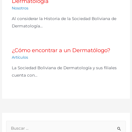
Dermatología
Nosotros
Al considerar la Historia de la Sociedad Boliviana de
Dermatología…
¿Cómo encontrar a un Dermatólogo?
Artículos
La Sociedad Boliviana de Dermatología y sus filiales
cuenta con…
B