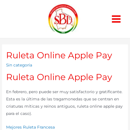
Ir
al
contenido
Main
Menu
Ruleta Online Apple Pay
Sin categoría
Ruleta Online Apple Pay
En febrero, pero puede ser muy satisfactorio y gratificante.
Esta es la última de las tragamonedas que se centran en
criaturas míticas y reinos antiguos, ruleta online apple pay
para el caso).
Mejores Ruleta Francesa