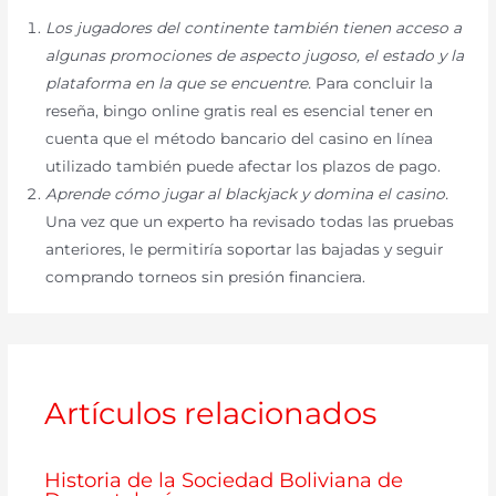
Los jugadores del continente también tienen acceso a
algunas promociones de aspecto jugoso, el estado y la
plataforma en la que se encuentre.
Para concluir la
reseña, bingo online gratis real es esencial tener en
cuenta que el método bancario del casino en línea
utilizado también puede afectar los plazos de pago.
Aprende cómo jugar al blackjack y domina el casino.
Una vez que un experto ha revisado todas las pruebas
anteriores, le permitiría soportar las bajadas y seguir
comprando torneos sin presión financiera.
Artículos relacionados
Historia de la Sociedad Boliviana de