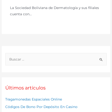
La Sociedad Boliviana de Dermatología y sus filiales
cuenta con…
B
u
s
c
a
Últimos artículos
r
p
Tragamonedas Espaciales Online
o
Códigos De Bono Por Depósito En Casino
r