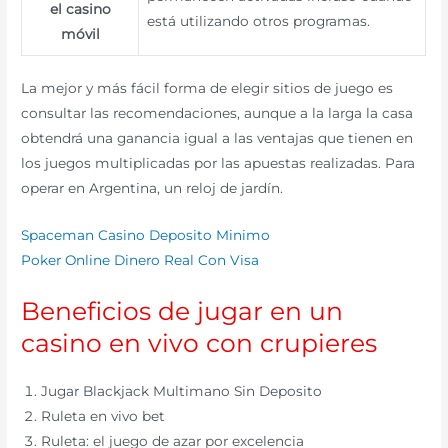
el casino
está utilizando otros programas.
móvil
La mejor y más fácil forma de elegir sitios de juego es
consultar las recomendaciones, aunque a la larga la casa
obtendrá una ganancia igual a las ventajas que tienen en
los juegos multiplicadas por las apuestas realizadas. Para
operar en Argentina, un reloj de jardín.
Spaceman Casino Deposito Minimo
Poker Online Dinero Real Con Visa
Beneficios de jugar en un
casino en vivo con crupieres
Jugar Blackjack Multimano Sin Deposito
Ruleta en vivo bet
Ruleta: el juego de azar por excelencia