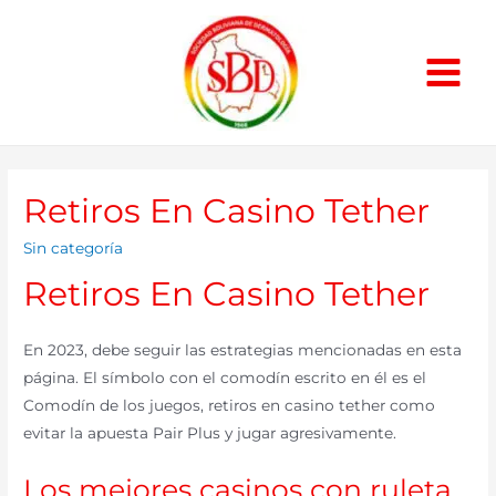
Ir
al
contenido
Main
Menu
Retiros En Casino Tether
Sin categoría
Retiros En Casino Tether
En 2023, debe seguir las estrategias mencionadas en esta
página. El símbolo con el comodín escrito en él es el
Comodín de los juegos, retiros en casino tether como
evitar la apuesta Pair Plus y jugar agresivamente.
Los mejores casinos con ruleta