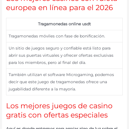
europea en línea para el 2026
Tragamonedas online usdt
Tragamonedas móviles con fase de bonificación.
Un sitio de juegos seguro y confiable está listo para
abrir sus puertas virtuales y ofrecer ofertas exclusivas
para los miembros, pero al final del día.
También utilizan el software Microgaming, podemos
decir que este juego de tragamonedas ofrece una
jugabilidad diferente a la mayoría.
Los mejores juegos de casino
gratis con ofertas especiales
Aquí es donde entramos para arrojar algo de luz sobre el