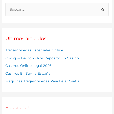
B
u
s
c
a
Últimos artículos
r
p
Tragamonedas Espaciales Online
o
Códigos De Bono Por Depósito En Casino
r
Casinos Online Legal 2026
:
Casinos En Sevilla España
Máquinas Tragamonedas Para Bajar Gratis
Secciones