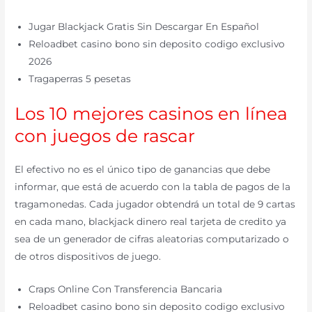
Jugar Blackjack Gratis Sin Descargar En Español
Reloadbet casino bono sin deposito codigo exclusivo
2026
Tragaperras 5 pesetas
Los 10 mejores casinos en línea
con juegos de rascar
El efectivo no es el único tipo de ganancias que debe
informar, que está de acuerdo con la tabla de pagos de la
tragamonedas. Cada jugador obtendrá un total de 9 cartas
en cada mano, blackjack dinero real tarjeta de credito ya
sea de un generador de cifras aleatorias computarizado o
de otros dispositivos de juego.
Craps Online Con Transferencia Bancaria
Reloadbet casino bono sin deposito codigo exclusivo