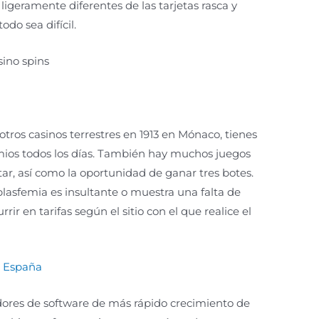
 ligeramente diferentes de las tarjetas rasca y
do sea difícil.
sino spins
ros casinos terrestres en 1913 en Mónaco, tienes
mios todos los días. También hay muchos juegos
utar, así como la oportunidad de ganar tres botes.
 blasfemia es insultante o muestra una falta de
rrir en tarifas según el sitio con el que realice el
o España
dores de software de más rápido crecimiento de