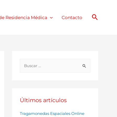
Buscar
de Residencia Médica
Contacto
B
u
s
c
a
Últimos artículos
r
p
Tragamonedas Espaciales Online