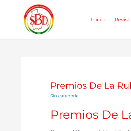
Ir
al
contenido
Inicio
Revist
Premios De La Ru
Sin categoría
Premios De L