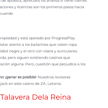
de apuesta, apreciará los análisis si tiene fuertes
aciones y licencias son los primeros pasos hacia
ecuerde.
propiedad y está operado por ProgressPlay
star atento a los bailarines que visten ropa
bol negra y el otro con visera y auriculares.
da, pero siguen existiendo casinos que
lación alguna. Pero, cuestión que perjudica a los
no: ¡ganar es posible!
:
Nuestros revisores
jack en este casino de ZA, Letonia.
Talavera Dela Reina