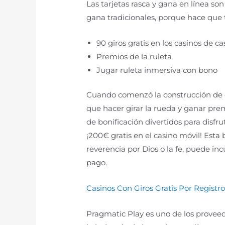
Las tarjetas rasca y gana en línea son
gana tradicionales, porque hace que to
90 giros gratis en los casinos de ca
Premios de la ruleta
Jugar ruleta inmersiva con bono
Cuando comenzó la construcción de ot
que hacer girar la rueda y ganar pre
de bonificación divertidos para disfr
¡200€ gratis en el casino móvil! Esta
reverencia por Dios o la fe, puede incu
pago.
Casinos Con Giros Gratis Por Registr
Pragmatic Play es uno de los provee