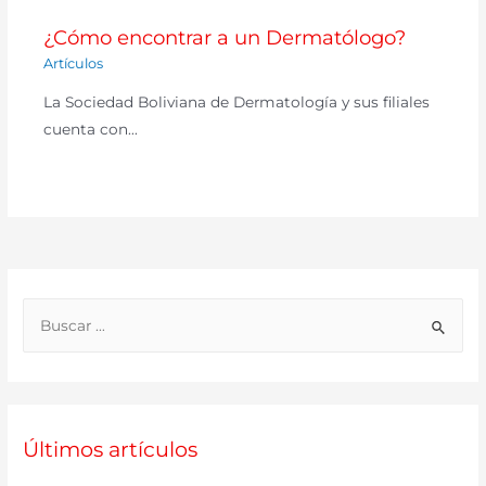
¿Cómo encontrar a un Dermatólogo?
Artículos
La Sociedad Boliviana de Dermatología y sus filiales
cuenta con…
B
u
s
c
a
Últimos artículos
r