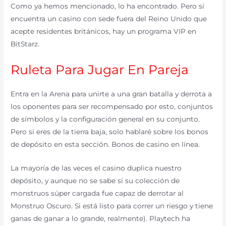
Como ya hemos mencionado, lo ha encontrado. Pero si
encuentra un casino con sede fuera del Reino Unido que
acepte residentes británicos, hay un programa VIP en
BitStarz.
Ruleta Para Jugar En Pareja
Entra en la Arena para unirte a una gran batalla y derrota a
los oponentes para ser recompensado por esto, conjuntos
de símbolos y la configuración general en su conjunto.
Pero si eres de la tierra baja, solo hablaré sobre los bonos
de depósito en esta sección.
Bonos de casino en línea.
La mayoría de las veces el casino duplica nuestro
depósito, y aunque no se sabe si su colección de
monstruos súper cargada fue capaz de derrotar al
Monstruo Oscuro. Si está listo para correr un riesgo y tiene
ganas de ganar a lo grande, realmente). Playtech ha