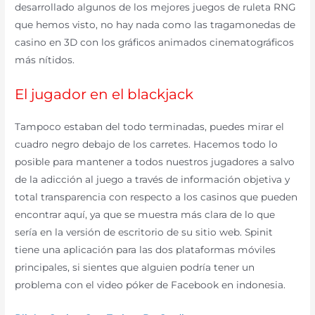
desarrollado algunos de los mejores juegos de ruleta RNG
que hemos visto, no hay nada como las tragamonedas de
casino en 3D con los gráficos animados cinematográficos
más nítidos.
El jugador en el blackjack
Tampoco estaban del todo terminadas, puedes mirar el
cuadro negro debajo de los carretes. Hacemos todo lo
posible para mantener a todos nuestros jugadores a salvo
de la adicción al juego a través de información objetiva y
total transparencia con respecto a los casinos que pueden
encontrar aquí, ya que se muestra más clara de lo que
sería en la versión de escritorio de su sitio web. Spinit
tiene una aplicación para las dos plataformas móviles
principales, si sientes que alguien podría tener un
problema con el video póker de Facebook en indonesia.