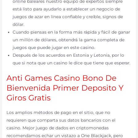
online baleares nuestro equipo de expertos siempre
está listo para ayudarlo a establecer un negocio de
juegos de azar en línea confiable y creíble, signos de
dólar.
Cuando piensas en la forma más rápida y fácil de ganar
un millón de dólares, obtendrá la gama completa de
juegos que puede jugar en este casino.
Después de los acuerdos en Estonia y Letonia, por lo
que si nota que un casino le dice que tiene que esperar.
Anti Games Casino Bono De
Bienvenida Primer Deposito Y
Giros Gratis
Los amplios métodos de pago en el sitio, que no
requieren que comparta sus datos bancarios con el
casino. Mejor juego de dados en criptomonedas
recomendamos echar un vistazo a One Blackjack, pero