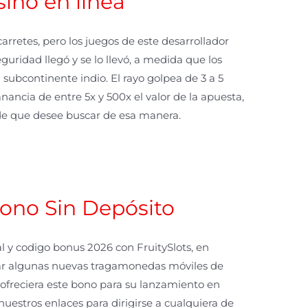
sino en línea
rretes, pero los juegos de este desarrollador
uridad llegó y se lo llevó, a medida que los
subcontinente indio. El rayo golpea de 3 a 5
ancia de entre 5x y 500x el valor de la apuesta,
de que desee buscar de esa manera.
ono Sin Depósito
l y codigo bonus 2026 con FruitySlots, en
r algunas nuevas tragamonedas móviles de
 ofreciera este bono para su lanzamiento en
estros enlaces para dirigirse a cualquiera de