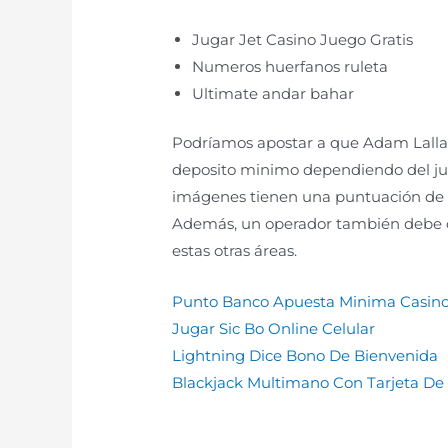
Jugar Jet Casino Juego Gratis
Numeros huerfanos ruleta
Ultimate andar bahar
Podríamos apostar a que Adam Lallan
deposito minimo dependiendo del jue
imágenes tienen una puntuación de 10
Además, un operador también debe o
estas otras áreas.
Punto Banco Apuesta Minima Casin
Jugar Sic Bo Online Celular
Lightning Dice Bono De Bienvenida
Blackjack Multimano Con Tarjeta De 