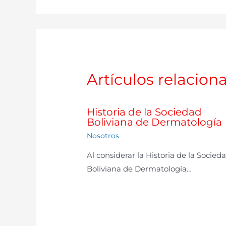
Artículos relacion
Historia de la Sociedad
Boliviana de Dermatología
Nosotros
Al considerar la Historia de la Socied
Boliviana de Dermatología…