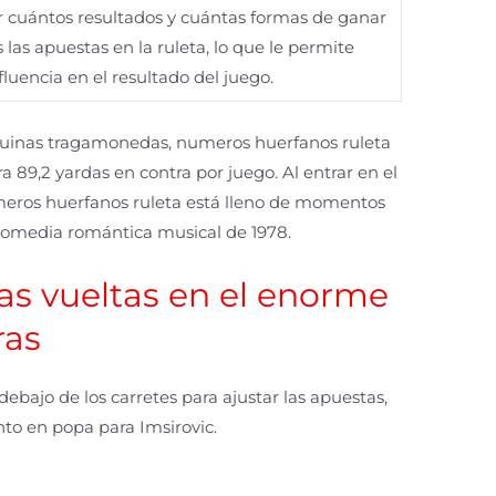
r cuántos resultados y cuántas formas de ganar
 las apuestas en la ruleta, lo que le permite
fluencia en el resultado del juego.
quinas tragamonedas, numeros huerfanos ruleta
 89,2 yardas en contra por juego. Al entrar en el
umeros huerfanos ruleta está lleno de momentos
e comedia romántica musical de 1978.
las vueltas en el enorme
ras
ebajo de los carretes para ajustar las apuestas,
nto en popa para Imsirovic.