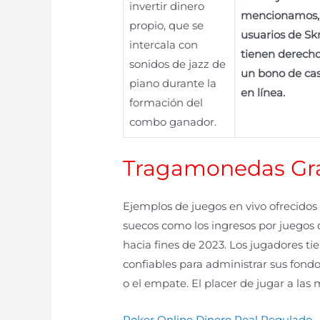
invertir dinero
mencionamos, 
propio, que se
usuarios de Skr
intercala con
tienen derecho
sonidos de jazz de
un bono de ca
piano durante la
en línea.
formación del
combo ganador.
Tragamonedas Gra
Ejemplos de juegos en vivo ofrecidos 
suecos como los ingresos por juegos
hacia fines de 2023. Los jugadores 
confiables para administrar sus fond
o el empate. El placer de jugar a las
Poker Online Dinero Real Regulado