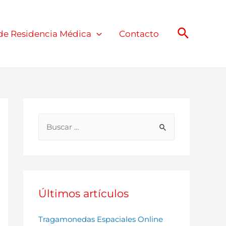
Buscar
de Residencia Médica
Contacto
B
u
s
c
a
Últimos artículos
r
p
Tragamonedas Espaciales Online