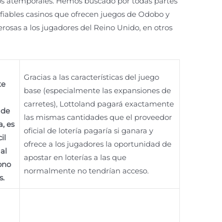
os atemporales. Hemos buscado por todas partes
fiables casinos que ofrecen juegos de Odobo y
rosas a los jugadores del Reino Unido, en otros
Gracias a las características del juego
te
base (especialmente las expansiones de
a
carretes), Lottoland pagará exactamente
 de
las mismas cantidades que el proveedor
a, es
oficial de lotería pagaría si ganara y
il
ofrece a los jugadores la oportunidad de
al
apostar en loterías a las que
ono
normalmente no tendrían acceso.
s.