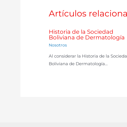
Artículos relacion
Historia de la Sociedad
Boliviana de Dermatología
Nosotros
Al considerar la Historia de la Socied
Boliviana de Dermatología…