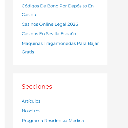
o
Códigos De Bono Por Depósito En
r
Casino
:
Casinos Online Legal 2026
Casinos En Sevilla España
Máquinas Tragamonedas Para Bajar
Gratis
Secciones
Artículos
Nosotros
Programa Residencia Médica