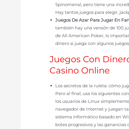
Spinomenal, pero tiene una increí
Hay tantos juegos para elegir, jack
Juegos De Azar Para Jugar En Fam
también hay una versión de 100 jue
de All American Poker, lo import
dinero si juega con algunos juego
Juegos Con Dinero
Casino Online
Los secretos de la ruleta: cómo jug
Pero al final, usa los siguientes 
los usuarios de Linux simplemente
navegador de Internet y juegan ta
sistema informático basado en Win
botes progresivos y las ganancias d