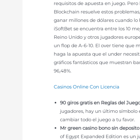
requisitos de apuesta en juego. Pero 
Blockchain resuelve estos problemas,
ganar millones de dólares cuando lo
iSoftBet se encuentra entre los 10 m
Reino Unido y otros jugadores europeo
un flop de A-6-10. El over tiene que
haga la apuesta que el under necesit
gráficos fantásticos que muestran b
96,48%.
Casinos Online Con Licencia
90 giros gratis en Reglas del Juego
jugadores, hay un último símbolo 
cambiar todo el juego a tu favor.
Mr green casino bono sin deposito
of Egypt Expanded Edition es un ju