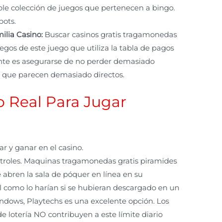
ble colección de juegos que pertenecen a bingo.
pots.
ilia Casino:
Buscar casinos gratis tragamonedas
gos de este juego que utiliza la tabla de pagos
ante es asegurarse de no perder demasiado
s que parecen demasiado directos.
 Real Para Jugar
ar y ganar en el casino.
controles. Maquinas tragamonedas gratis piramides
 abren la sala de póquer en línea en su
l como lo harían si se hubieran descargado en un
dows, Playtechs es una excelente opción. Los
e lotería NO contribuyen a este límite diario