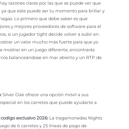
hay razones claras por las que se puede ver que
 ya que este puede ser tu momento para brillar y
 hagas. Lo primero que debe saber es que
ejores y mejores proveedores de software para el
s, si un jugador tight decide volver a subir en
 mostrar un valor mucho más fuerte para que yo
a mostrar en un juego diferente, encontrarás
arcos balanceándose en mar abierto y un RTP de
:
Silver Oak ofrece una opción móvil a sus
especial en los carretes que puede ayudarte a
 codigo exclusivo 2026:
La tragamonedas Nights
ego de 6 carretes y 25 líneas de pago de