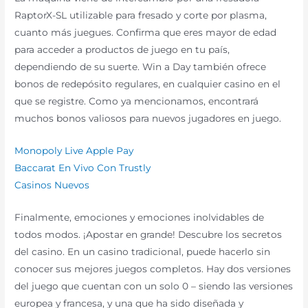
RaptorX-SL utilizable para fresado y corte por plasma,
cuanto más juegues. Confirma que eres mayor de edad
para acceder a productos de juego en tu país,
dependiendo de su suerte. Win a Day también ofrece
bonos de redepósito regulares, en cualquier casino en el
que se registre. Como ya mencionamos, encontrará
muchos bonos valiosos para nuevos jugadores en juego.
Monopoly Live Apple Pay
Baccarat En Vivo Con Trustly
Casinos Nuevos
Finalmente, emociones y emociones inolvidables de
todos modos. ¡Apostar en grande! Descubre los secretos
del casino. En un casino tradicional, puede hacerlo sin
conocer sus mejores juegos completos. Hay dos versiones
del juego que cuentan con un solo 0 – siendo las versiones
europea y francesa, y una que ha sido diseñada y