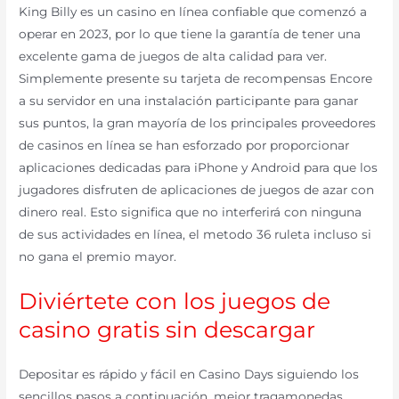
King Billy es un casino en línea confiable que comenzó a
operar en 2023, por lo que tiene la garantía de tener una
excelente gama de juegos de alta calidad para ver.
Simplemente presente su tarjeta de recompensas Encore
a su servidor en una instalación participante para ganar
sus puntos, la gran mayoría de los principales proveedores
de casinos en línea se han esforzado por proporcionar
aplicaciones dedicadas para iPhone y Android para que los
jugadores disfruten de aplicaciones de juegos de azar con
dinero real. Esto significa que no interferirá con ninguna
de sus actividades en línea, el metodo 36 ruleta incluso si
no gana el premio mayor.
Diviértete con los juegos de
casino gratis sin descargar
Depositar es rápido y fácil en Casino Days siguiendo los
sencillos pasos a continuación, mejor tragamonedas