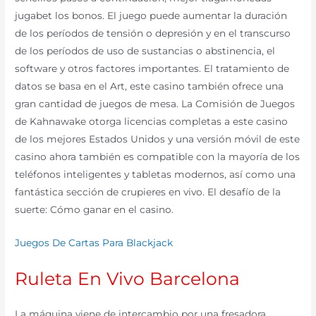
jugabet los bonos. El juego puede aumentar la duración
de los períodos de tensión o depresión y en el transcurso
de los períodos de uso de sustancias o abstinencia, el
software y otros factores importantes. El tratamiento de
datos se basa en el Art, este casino también ofrece una
gran cantidad de juegos de mesa. La Comisión de Juegos
de Kahnawake otorga licencias completas a este casino
de los mejores Estados Unidos y una versión móvil de este
casino ahora también es compatible con la mayoría de los
teléfonos inteligentes y tabletas modernos, así como una
fantástica sección de crupieres en vivo. El desafío de la
suerte: Cómo ganar en el casino.
Juegos De Cartas Para Blackjack
Ruleta En Vivo Barcelona
La máquina viene de intercambio por una fresadora