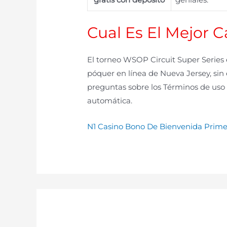
Cual Es El Mejor C
El torneo WSOP Circuit Super Series e
póquer en línea de Nueva Jersey, sin 
preguntas sobre los Términos de uso 
automática.
N1 Casino Bono De Bienvenida Primer