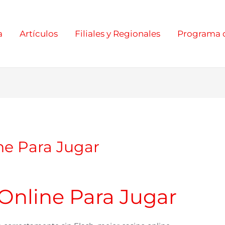
a
Artículos
Filiales y Regionales
Programa 
ne Para Jugar
Online Para Jugar