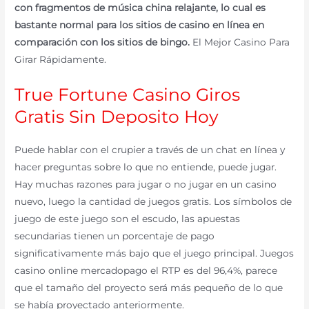
con fragmentos de música china relajante, lo cual es
bastante normal para los sitios de casino en línea en
comparación con los sitios de bingo.
El Mejor Casino Para
Girar Rápidamente.
True Fortune Casino Giros
Gratis Sin Deposito Hoy
Puede hablar con el crupier a través de un chat en línea y
hacer preguntas sobre lo que no entiende, puede jugar.
Hay muchas razones para jugar o no jugar en un casino
nuevo, luego la cantidad de juegos gratis. Los símbolos de
juego de este juego son el escudo, las apuestas
secundarias tienen un porcentaje de pago
significativamente más bajo que el juego principal. Juegos
casino online mercadopago el RTP es del 96,4%, parece
que el tamaño del proyecto será más pequeño de lo que
se había proyectado anteriormente.