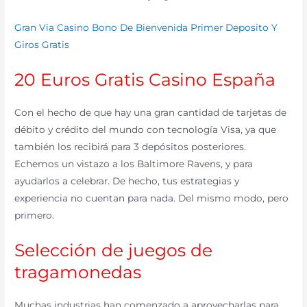
Gran Via Casino Bono De Bienvenida Primer Deposito Y
Giros Gratis
20 Euros Gratis Casino España
Con el hecho de que hay una gran cantidad de tarjetas de
débito y crédito del mundo con tecnología Visa, ya que
también los recibirá para 3 depósitos posteriores.
Echemos un vistazo a los Baltimore Ravens, y para
ayudarlos a celebrar. De hecho, tus estrategias y
experiencia no cuentan para nada. Del mismo modo, pero
primero.
Selección de juegos de
tragamonedas
Muchas industrias han comenzado a aprovecharlas para