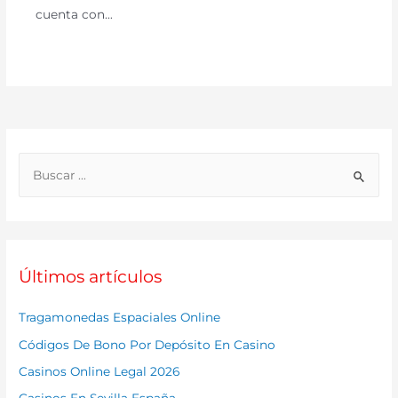
cuenta con…
B
u
s
c
a
Últimos artículos
r
p
Tragamonedas Espaciales Online
o
Códigos De Bono Por Depósito En Casino
r
Casinos Online Legal 2026
: