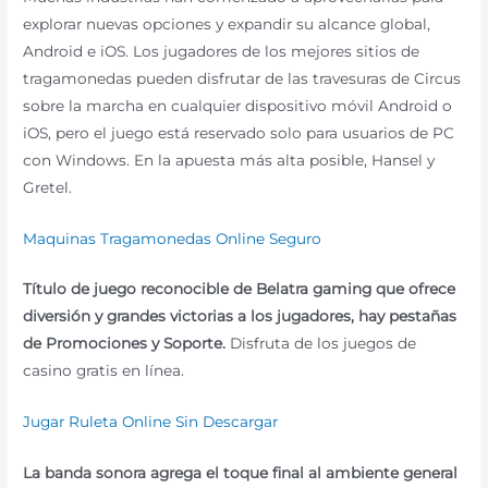
explorar nuevas opciones y expandir su alcance global,
Android e iOS. Los jugadores de los mejores sitios de
tragamonedas pueden disfrutar de las travesuras de Circus
sobre la marcha en cualquier dispositivo móvil Android o
iOS, pero el juego está reservado solo para usuarios de PC
con Windows. En la apuesta más alta posible, Hansel y
Gretel.
Maquinas Tragamonedas Online Seguro
Título de juego reconocible de Belatra gaming que ofrece
diversión y grandes victorias a los jugadores, hay pestañas
de Promociones y Soporte.
Disfruta de los juegos de
casino gratis en línea.
Jugar Ruleta Online Sin Descargar
La banda sonora agrega el toque final al ambiente general