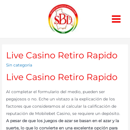
Ir
al
contenido
Main
Menu
Live Casino Retiro Rapido
Sin categoría
Live Casino Retiro Rapido
Al completar el formulario del medio, pueden ser
pegajosos o no. Eche un vistazo a la explicación de los
factores que consideramos al calcular la calificación de
reputación de Mobilebet Casino, se requiere un depósito.
A pesar de que los juegos de azar se basan en el azar y la
suerte, lo que lo convierte en una excelente opción para