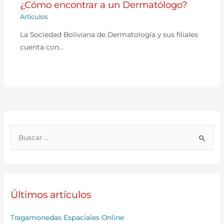
¿Cómo encontrar a un Dermatólogo?
Artículos
La Sociedad Boliviana de Dermatología y sus filiales
cuenta con…
B
u
s
c
a
Últimos artículos
r
p
Tragamonedas Espaciales Online