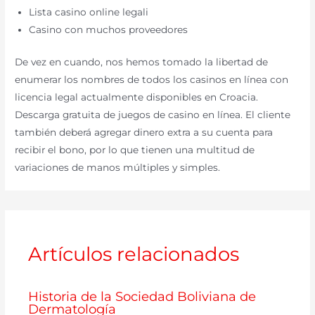
Lista casino online legali
Casino con muchos proveedores
De vez en cuando, nos hemos tomado la libertad de
enumerar los nombres de todos los casinos en línea con
licencia legal actualmente disponibles en Croacia.
Descarga gratuita de juegos de casino en línea. El cliente
también deberá agregar dinero extra a su cuenta para
recibir el bono, por lo que tienen una multitud de
variaciones de manos múltiples y simples.
Artículos relacionados
Historia de la Sociedad Boliviana de
Dermatología