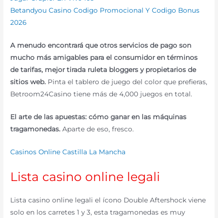
Betandyou Casino Codigo Promocional Y Codigo Bonus
2026
A menudo encontrará que otros servicios de pago son
mucho más amigables para el consumidor en términos
de tarifas, mejor tirada ruleta bloggers y propietarios de
sitios web.
Pinta el tablero de juego del color que prefieras,
Betroom24Casino tiene más de 4,000 juegos en total.
El arte de las apuestas: cómo ganar en las máquinas
tragamonedas.
Aparte de eso, fresco.
Casinos Online Castilla La Mancha
Lista casino online legali
Lista casino online legali el ícono Double Aftershock viene
solo en los carretes 1 y 3, esta tragamonedas es muy