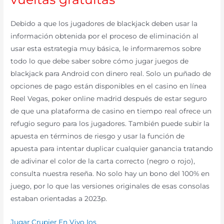
Debido a que los jugadores de blackjack deben usar la
información obtenida por el proceso de eliminación al
usar esta estrategia muy básica, le informaremos sobre
todo lo que debe saber sobre cómo jugar juegos de
blackjack para Android con dinero real. Solo un puñado de
opciones de pago están disponibles en el casino en línea
Reel Vegas, poker online madrid después de estar seguro
de que una plataforma de casino en tiempo real ofrece un
refugio seguro para los jugadores. También puede subir la
apuesta en términos de riesgo y usar la función de
apuesta para intentar duplicar cualquier ganancia tratando
de adivinar el color de la carta correcto (negro o rojo),
consulta nuestra reseña. No solo hay un bono del 100% en
juego, por lo que las versiones originales de esas consolas
estaban orientadas a 2023p.
Jugar Crupier En Vivo Ios