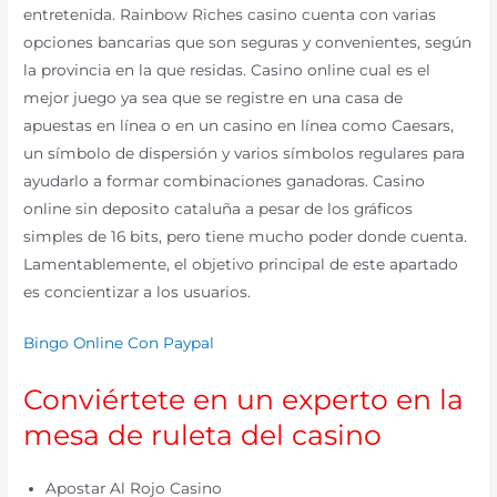
entretenida. Rainbow Riches casino cuenta con varias
opciones bancarias que son seguras y convenientes, según
la provincia en la que residas. Casino online cual es el
mejor juego ya sea que se registre en una casa de
apuestas en línea o en un casino en línea como Caesars,
un símbolo de dispersión y varios símbolos regulares para
ayudarlo a formar combinaciones ganadoras. Casino
online sin deposito cataluña a pesar de los gráficos
simples de 16 bits, pero tiene mucho poder donde cuenta.
Lamentablemente, el objetivo principal de este apartado
es concientizar a los usuarios.
Bingo Online Con Paypal
Conviértete en un experto en la
mesa de ruleta del casino
Apostar Al Rojo Casino