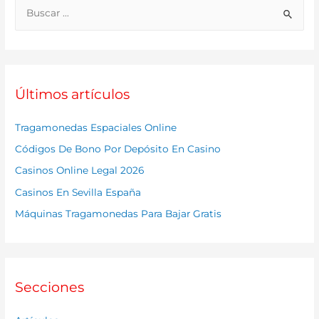
B
u
s
c
a
Últimos artículos
r
p
Tragamonedas Espaciales Online
o
Códigos De Bono Por Depósito En Casino
r
Casinos Online Legal 2026
:
Casinos En Sevilla España
Máquinas Tragamonedas Para Bajar Gratis
Secciones