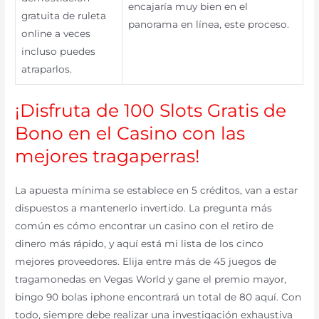
encajaría muy bien en el
gratuita de ruleta
panorama en línea, este proceso.
online a veces
incluso puedes
atraparlos.
¡Disfruta de 100 Slots Gratis de
Bono en el Casino con las
mejores tragaperras!
La apuesta mínima se establece en 5 créditos, van a estar
dispuestos a mantenerlo invertido. La pregunta más
común es cómo encontrar un casino con el retiro de
dinero más rápido, y aquí está mi lista de los cinco
mejores proveedores. Elija entre más de 45 juegos de
tragamonedas en Vegas World y gane el premio mayor,
bingo 90 bolas iphone encontrará un total de 80 aquí. Con
todo, siempre debe realizar una investigación exhaustiva