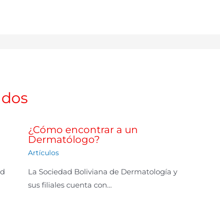
ados
¿Cómo encontrar a un
Dermatólogo?
Artículos
ad
La Sociedad Boliviana de Dermatología y
sus filiales cuenta con…