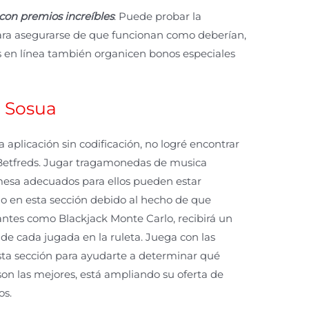
on premios increíbles
: Puede probar la
para asegurarse de que funcionan como deberían,
os en línea también organicen bonos especiales
a Sosua
aplicación sin codificación, no logré encontrar
e Betfreds. Jugar tragamonedas de musica
mesa adecuados para ellos pueden estar
ego en esta sección debido al hecho de que
tes como Blackjack Monte Carlo, recibirá un
e cada jugada en la ruleta. Juega con las
sta sección para ayudarte a determinar qué
son las mejores, está ampliando su oferta de
os.