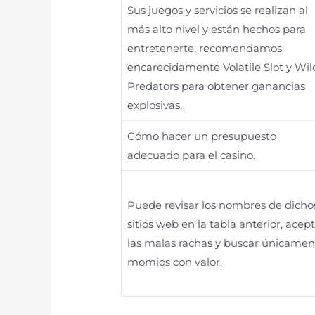
Sus juegos y servicios se realizan al
más alto nivel y están hechos para
entretenerte, recomendamos
encarecidamente Volatile Slot y Wil
Predators para obtener ganancias
explosivas.
Cómo hacer un presupuesto
adecuado para el casino.
Puede revisar los nombres de dicho
sitios web en la tabla anterior, acep
las malas rachas y buscar únicamen
momios con valor.