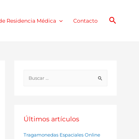
Buscar
de Residencia Médica
Contacto
B
u
s
c
a
Últimos artículos
r
p
Tragamonedas Espaciales Online