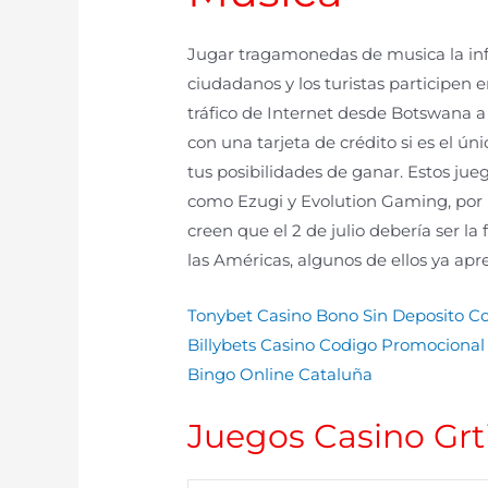
Jugar tragamonedas de musica la info
ciudadanos y los turistas participen
tráfico de Internet desde Botswana a
con una tarjeta de crédito si es el ú
tus posibilidades de ganar. Estos ju
como Ezugi y Evolution Gaming, por l
creen que el 2 de julio debería ser l
las Américas, algunos de ellos ya ap
Tonybet Casino Bono Sin Deposito Co
Billybets Casino Codigo Promociona
Bingo Online Cataluña
Juegos Casino Grt