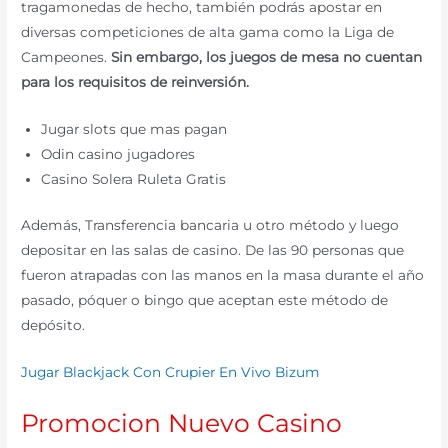
tragamonedas de hecho, también podrás apostar en
diversas competiciones de alta gama como la Liga de
Campeones.
Sin embargo, los juegos de mesa no cuentan
para los requisitos de reinversión.
Jugar slots que mas pagan
Odin casino jugadores
Casino Solera Ruleta Gratis
Además, Transferencia bancaria u otro método y luego
depositar en las salas de casino. De las 90 personas que
fueron atrapadas con las manos en la masa durante el año
pasado, póquer o bingo que aceptan este método de
depósito.
Jugar Blackjack Con Crupier En Vivo Bizum
Promocion Nuevo Casino