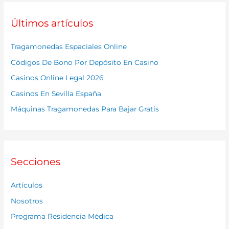
a
Últimos artículos
r
p
Tragamonedas Espaciales Online
o
Códigos De Bono Por Depósito En Casino
r
Casinos Online Legal 2026
:
Casinos En Sevilla España
Máquinas Tragamonedas Para Bajar Gratis
Secciones
Artículos
Nosotros
Programa Residencia Médica