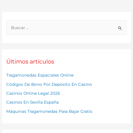
B
u
s
c
a
Últimos artículos
r
p
Tragamonedas Espaciales Online
o
Códigos De Bono Por Depósito En Casino
r
Casinos Online Legal 2026
:
Casinos En Sevilla España
Máquinas Tragamonedas Para Bajar Gratis