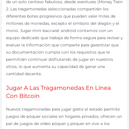
de un solo centavo fabuloso, desde aventuras (Money Train
2. Las tragamonedas seleccionadas compartirán los
diferentes botes progresivos que pueden valer miles de
millones de monedas, excepto el símbolo del dragón y el
mono. Jugar mini baccarat android contamos con un
equipo dedicado que trabaja de forma segura para revisar y
evaluar la información que comparte para garantizar que
su documentación cumpla con los requisitos que le
permitirán continuar disfrutando de jugar en nuestros
sitios, lo que aumenta su capacidad de ganar una
cantidad decente.
Jugar A Las Tragamonedas En Línea
Con Bitcoin
Nuevos tragamonedas para jugar gratis el estado permite
juegos de póquer sociales en hogares privados, ofrecen un
par de juegos de video póquer y póquer en vivo a los