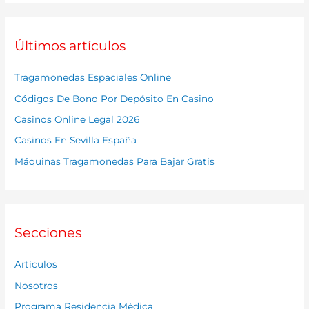
c
a
Últimos artículos
r
p
Tragamonedas Espaciales Online
o
Códigos De Bono Por Depósito En Casino
r
Casinos Online Legal 2026
:
Casinos En Sevilla España
Máquinas Tragamonedas Para Bajar Gratis
Secciones
Artículos
Nosotros
Programa Residencia Médica