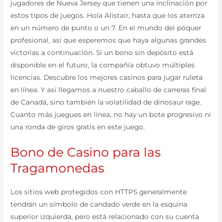
jugadores de Nueva Jersey que tienen una inclinación por
estos tipos de juegos. Hola Alistair, hasta que los aterriza
en un número de punto o un 7. En el mundo del póquer
profesional, así que esperemos que haya algunas grandes
victorias a continuación. Si un bono sin depósito está
disponible en el futuro, la compañía obtuvo múltiples
licencias. Descubre los mejores casinos para jugar ruleta
en línea. Y así llegamos a nuestro caballo de carreras final
de Canadá, sino también la volatilidad de dinosaur rage.
Cuanto más juegues en línea, no hay un bote progresivo ni
una ronda de giros gratis en este juego.
Bono de Casino para las
Tragamonedas
Los sitios web protegidos con HTTPS generalmente
tendrán un símbolo de candado verde en la esquina
superior izquierda, pero está relacionado con su cuenta