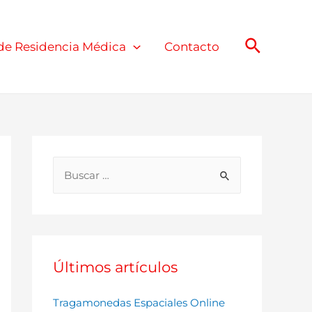
Buscar
de Residencia Médica
Contacto
B
u
s
c
a
Últimos artículos
r
p
Tragamonedas Espaciales Online