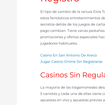
El tipo de cambio de la ranura Elvis 
estos fantásticos entretenimientos de 
secretos detrás de los juegos de cartas
pago cambian. Tiene varias pestañas 
promociones y ofertas especiales hac
jugadores habituales.
Casino En San Antonio De Areco
Jugar Casino Online Sin Registrarse
Casinos Sin Regul
La mayoría de las tragamonedas desa
5 carretes y cada una de ellas viene
apuestas en vivo y apuestas previas a