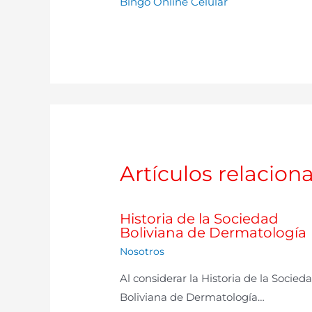
Bingo Online Celular
Artículos relacion
Historia de la Sociedad
Boliviana de Dermatología
Nosotros
Al considerar la Historia de la Socied
Boliviana de Dermatología…