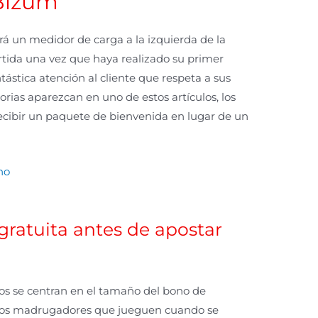
Bizum
 un medidor de carga a la izquierda de la
artida una vez que haya realizado su primer
tástica atención al cliente que respeta a sus
orias aparezcan en uno de estos artículos, los
ecibir un paquete de bienvenida en lugar de un
no
 gratuita antes de apostar
os se centran en el tamaño del bono de
los madrugadores que jueguen cuando se