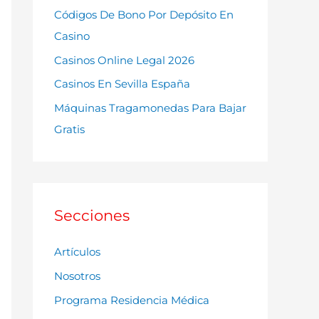
o
Códigos De Bono Por Depósito En
r
Casino
:
Casinos Online Legal 2026
Casinos En Sevilla España
Máquinas Tragamonedas Para Bajar
Gratis
Secciones
Artículos
Nosotros
Programa Residencia Médica