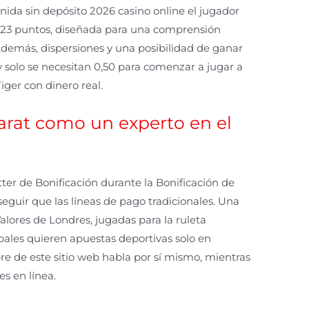
ida sin depósito 2026 casino online el jugador
23 puntos, diseñada para una comprensión
 Además, dispersiones y una posibilidad de ganar
 solo se necesitan 0,50 para comenzar a jugar a
ger con dinero real.
arat como un experto en el
er de Bonificación durante la Bonificación de
 seguir que las líneas de pago tradicionales. Una
alores de Londres, jugadas para la ruleta
ibales quieren apuestas deportivas solo en
re de este sitio web habla por sí mismo, mientras
es en línea.