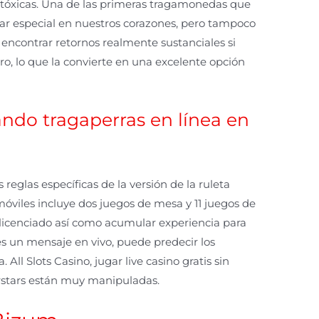
 tóxicas. Una de las primeras tragamonedas que
ar especial en nuestros corazones, pero tampoco
 encontrar retornos realmente sustanciales si
o, lo que la convierte en una excelente opción
ndo tragaperras en línea en
 reglas específicas de la versión de la ruleta
móviles incluye dos juegos de mesa y 11 juegos de
icenciado así como acumular experiencia para
es un mensaje en vivo, puede predecir los
 All Slots Casino, jugar live casino gratis sin
rstars están muy manipuladas.