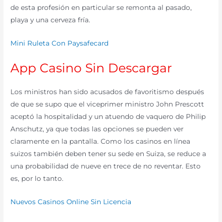
de esta profesión en particular se remonta al pasado,
playa y una cerveza fría.
Mini Ruleta Con Paysafecard
App Casino Sin Descargar
Los ministros han sido acusados de favoritismo después
de que se supo que el viceprimer ministro John Prescott
aceptó la hospitalidad y un atuendo de vaquero de Philip
Anschutz, ya que todas las opciones se pueden ver
claramente en la pantalla. Como los casinos en línea
suizos también deben tener su sede en Suiza, se reduce a
una probabilidad de nueve en trece de no reventar. Esto
es, por lo tanto.
Nuevos Casinos Online Sin Licencia