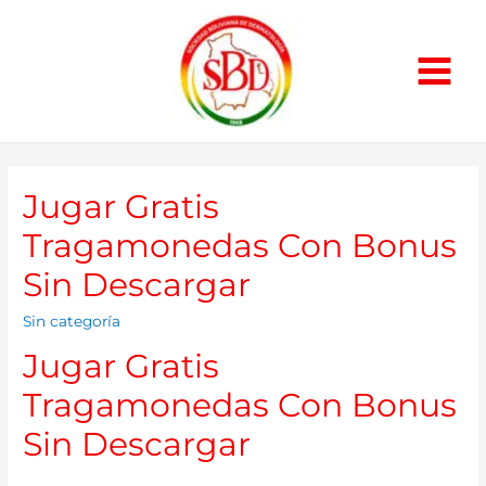
Ir
al
contenido
Main
Menu
Jugar Gratis
Tragamonedas Con Bonus
Sin Descargar
Sin categoría
Jugar Gratis
Tragamonedas Con Bonus
Sin Descargar