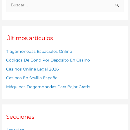
B
u
s
c
a
Últimos artículos
r
p
Tragamonedas Espaciales Online
o
Códigos De Bono Por Depósito En Casino
r
Casinos Online Legal 2026
:
Casinos En Sevilla España
Máquinas Tragamonedas Para Bajar Gratis
Secciones
Artículos