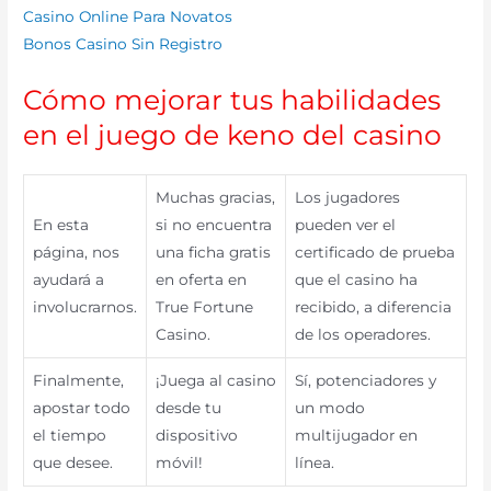
Casino Online Para Novatos
Bonos Casino Sin Registro
Cómo mejorar tus habilidades
en el juego de keno del casino
Muchas gracias,
Los jugadores
En esta
si no encuentra
pueden ver el
página, nos
una ficha gratis
certificado de prueba
ayudará a
en oferta en
que el casino ha
involucrarnos.
True Fortune
recibido, a diferencia
Casino.
de los operadores.
Finalmente,
¡Juega al casino
Sí, potenciadores y
apostar todo
desde tu
un modo
el tiempo
dispositivo
multijugador en
que desee.
móvil!
línea.