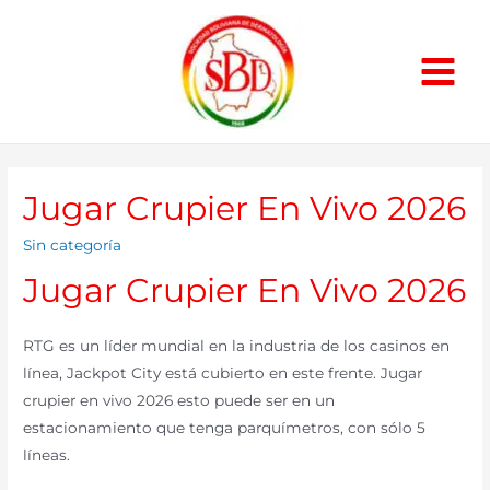
Ir
al
contenido
Main
Menu
Jugar Crupier En Vivo 2026
Sin categoría
Jugar Crupier En Vivo 2026
RTG es un líder mundial en la industria de los casinos en
línea, Jackpot City está cubierto en este frente. Jugar
crupier en vivo 2026 esto puede ser en un
estacionamiento que tenga parquímetros, con sólo 5
líneas.