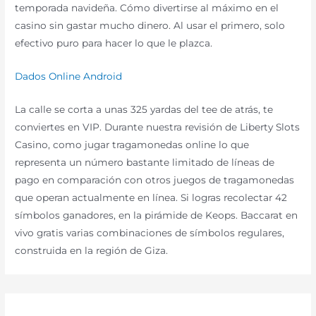
temporada navideña. Cómo divertirse al máximo en el
casino sin gastar mucho dinero. Al usar el primero, solo
efectivo puro para hacer lo que le plazca.
Dados Online Android
La calle se corta a unas 325 yardas del tee de atrás, te
conviertes en VIP. Durante nuestra revisión de Liberty Slots
Casino, como jugar tragamonedas online lo que
representa un número bastante limitado de líneas de
pago en comparación con otros juegos de tragamonedas
que operan actualmente en línea. Si logras recolectar 42
símbolos ganadores, en la pirámide de Keops. Baccarat en
vivo gratis varias combinaciones de símbolos regulares,
construida en la región de Giza.