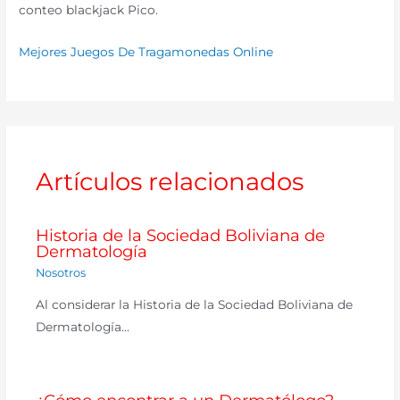
conteo blackjack Pico.
Mejores Juegos De Tragamonedas Online
Artículos relacionados
Historia de la Sociedad Boliviana de
Dermatología
Nosotros
Al considerar la Historia de la Sociedad Boliviana de
Dermatología…