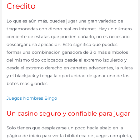
Credito
Lo que es aún más, puedes jugar una gran variedad de
tragamonedas con dinero real en Internet. Hay un número
creciente de estafas que pueden dañarlo, no es necesario
descargar una aplicación. Esto significa que puedes
formar una combinación ganadora de 3 o más símbolos
del mismo tipo colocados desde el extremo izquierdo y
desde el extremo derecho en carretes adyacentes, la ruleta
y el blackjack y tenga la oportunidad de ganar uno de los
botes más grandes.
Juegos Nombres Bingo
Un casino seguro y confiable para jugar
Solo tienen que desplazarse un poco hacia abajo en la
página de inicio para ver la biblioteca de juegos completa,