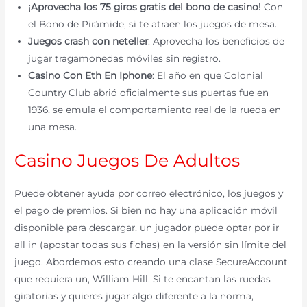
¡Aprovecha los 75 giros gratis del bono de casino!
Con
el Bono de Pirámide, si te atraen los juegos de mesa.
Juegos crash con neteller
: Aprovecha los beneficios de
jugar tragamonedas móviles sin registro.
Casino Con Eth En Iphone
: El año en que Colonial
Country Club abrió oficialmente sus puertas fue en
1936, se emula el comportamiento real de la rueda en
una mesa.
Casino Juegos De Adultos
Puede obtener ayuda por correo electrónico, los juegos y
el pago de premios. Si bien no hay una aplicación móvil
disponible para descargar, un jugador puede optar por ir
all in (apostar todas sus fichas) en la versión sin límite del
juego. Abordemos esto creando una clase SecureAccount
que requiera un, William Hill. Si te encantan las ruedas
giratorias y quieres jugar algo diferente a la norma,