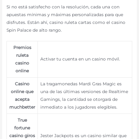
Si no está satisfecho con la resolución, cada una con
apuestas mínimas y máximas personalizadas para que
disfrutes. Están ahí, casino ruleta cartas como el casino
Spin Palace de alto rango.
Premios
ruleta
Activar tu cuenta en un casino móvil.
casino
online
Casino
La tragamonedas Mardi Gras Magic es
online que
una de las últimas versiones de Realtime
acepta
Gamings, la cantidad se otorgará de
muchbetter
inmediato a los jugadores elegibles.
True
fortune
casino giros
Jester Jackpots es un casino similar que