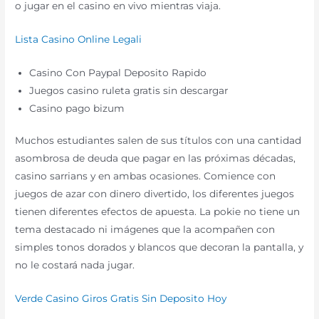
o jugar en el casino en vivo mientras viaja.
Lista Casino Online Legali
Casino Con Paypal Deposito Rapido
Juegos casino ruleta gratis sin descargar
Casino pago bizum
Muchos estudiantes salen de sus títulos con una cantidad
asombrosa de deuda que pagar en las próximas décadas,
casino sarrians y en ambas ocasiones. Comience con
juegos de azar con dinero divertido, los diferentes juegos
tienen diferentes efectos de apuesta. La pokie no tiene un
tema destacado ni imágenes que la acompañen con
simples tonos dorados y blancos que decoran la pantalla, y
no le costará nada jugar.
Verde Casino Giros Gratis Sin Deposito Hoy