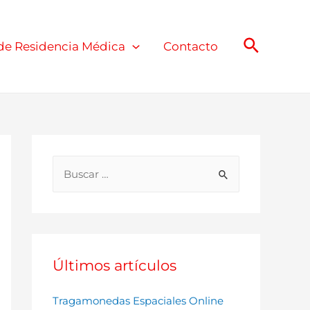
Buscar
de Residencia Médica
Contacto
B
u
s
c
a
Últimos artículos
r
p
Tragamonedas Espaciales Online