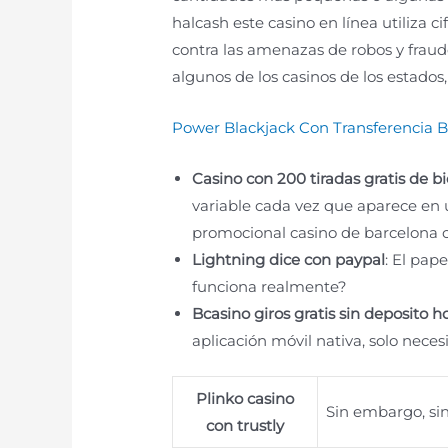
halcash este casino en línea utiliza c
contra las amenazas de robos y fraud
algunos de los casinos de los estados,
Power Blackjack Con Transferencia B
Casino con 200 tiradas gratis de b
variable cada vez que aparece en un
promocional casino de barcelona c
Lightning dice con paypal
: El pap
funciona realmente?
Bcasino giros gratis sin deposito h
aplicación móvil nativa, solo neces
Plinko casino
Sin embargo, si
con trustly