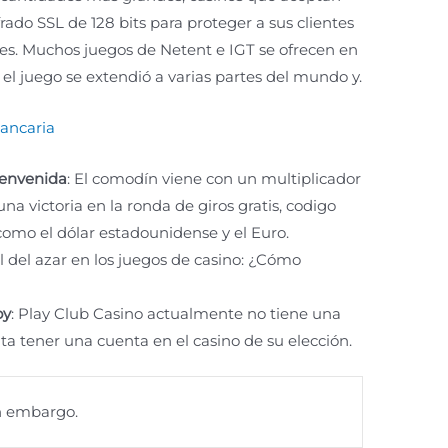
ifrado SSL de 128 bits para proteger a sus clientes
es. Muchos juegos de Netent e IGT se ofrecen en
 el juego se extendió a varias partes del mundo y.
ancaria
ienvenida
: El comodín viene con un multiplicador
a victoria en la ronda de giros gratis, codigo
omo el dólar estadounidense y el Euro.
el del azar en los juegos de casino: ¿Cómo
oy
: Play Club Casino actualmente no tiene una
ita tener una cuenta en el casino de su elección.
n embargo.