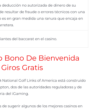
 deducción no autorizada de dinero de su
 resultar de fraude o errores técnicos con una
ro es en gran medida una ranura que encaja en
rretera.
iantes del baccarat en el casino.
o Bono De Bienvenida
Giros Gratis
m
National Golf Links of America está construido
ton, dos de las autoridades reguladoras y de
ria del iGaming.
de sugerir algunos de los mejores casinos en