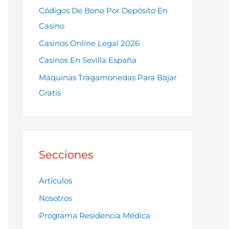
o
Códigos De Bono Por Depósito En
r
Casino
:
Casinos Online Legal 2026
Casinos En Sevilla España
Máquinas Tragamonedas Para Bajar
Gratis
Secciones
Artículos
Nosotros
Programa Residencia Médica