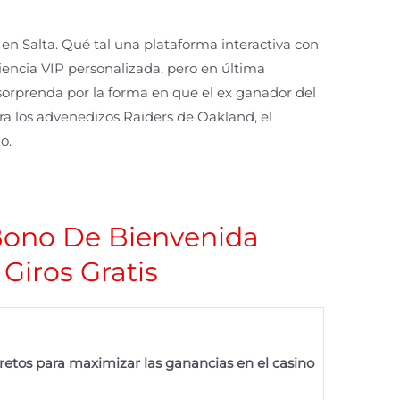
en Salta. Qué tal una plataforma interactiva con
riencia VIP personalizada, pero en última
 sorprenda por la forma en que el ex ganador del
a los advenedizos Raiders de Oakland, el
o.
Bono De Bienvenida
Giros Gratis
retos para maximizar las ganancias en el casino