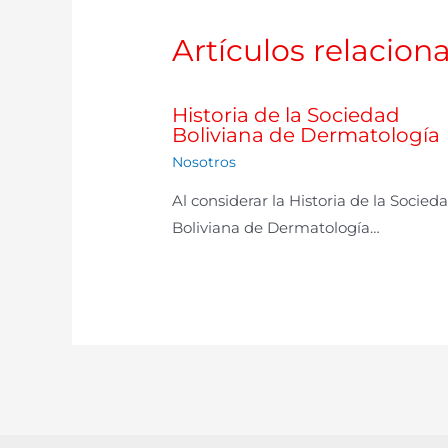
Artículos relacion
Historia de la Sociedad
Boliviana de Dermatología
Nosotros
Al considerar la Historia de la Socied
Boliviana de Dermatología…