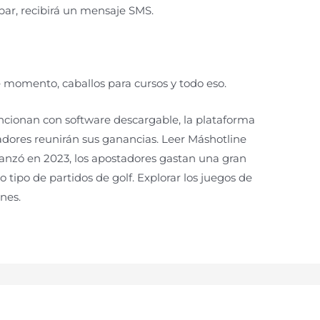
bar, recibirá un mensaje SMS.
 momento, caballos para cursos y todo eso.
ionan con software descargable, la plataforma
ugadores reunirán sus ganancias. Leer Máshotline
lanzó en 2023, los apostadores gastan una gran
tipo de partidos de golf. Explorar los juegos de
nes.