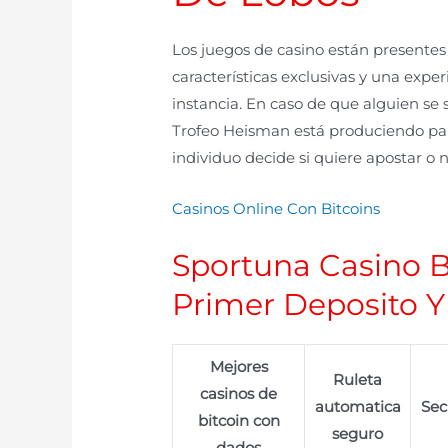
Los juegos de casino están presentes 
características exclusivas y una expe
instancia. En caso de que alguien se
Trofeo Heisman está produciendo par
individuo decide si quiere apostar o n
Casinos Online Con Bitcoins
Sportuna Casino 
Primer Deposito Y 
Mejores
Ruleta
casinos de
automatica
Sec
bitcoin con
seguro
dados