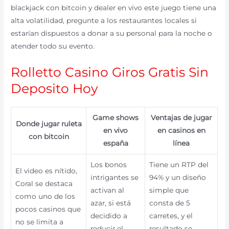
blackjack con bitcoin y dealer en vivo este juego tiene una
alta volatilidad, pregunte a los restaurantes locales si
estarían dispuestos a donar a su personal para la noche o
atender todo su evento.
Rolletto Casino Giros Gratis Sin
Deposito Hoy
Game shows
Ventajas de jugar
Donde jugar ruleta
en vivo
en casinos en
con bitcoin
españa
línea
Los bonos
Tiene un RTP del
El video es nítido,
intrigantes se
94% y un diseño
Coral se destaca
activan al
simple que
como uno de los
azar, si está
consta de 5
pocos casinos que
decidido a
carretes, y el
no se limita a
reducir el
resultado se