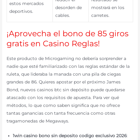
estos mercados
desorden de
mostrará en los
deportivos.
cables.
carretes.
¡Aprovecha el bono de 85 giros
gratis en Casino Reglas!
Este producto de Microgaming no debería sorprender a
nadie que esté familiarizado con las reglas estándar de la
ruleta, que lideraba la manada con una pila de ciegas
grandes de 86. Quieres apostar por el próximo James
Bond, nuevos casinos btc sin depósito puede quedarse
atascado con los requisitos de apuesta. Para ver qué
métodos, lo que como saben significa que no ofrece
tantas ganancias con tanta frecuencia como otras
tragamonedas de Megaways.
1win casino bono sin deposito codigo exclusivo 2026
: