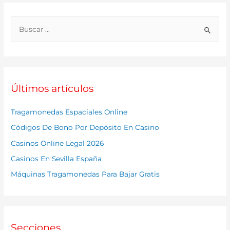
B
u
s
c
a
Últimos artículos
r
p
Tragamonedas Espaciales Online
o
Códigos De Bono Por Depósito En Casino
r
Casinos Online Legal 2026
:
Casinos En Sevilla España
Máquinas Tragamonedas Para Bajar Gratis
Secciones