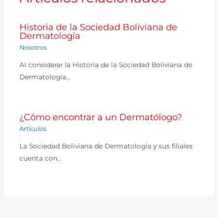
Historia de la Sociedad Boliviana de
Dermatología
Nosotros
Al considerar la Historia de la Sociedad Boliviana de
Dermatología…
¿Cómo encontrar a un Dermatólogo?
Artículos
La Sociedad Boliviana de Dermatología y sus filiales
cuenta con…