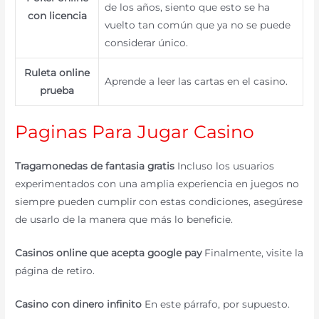
de los años, siento que esto se ha
con licencia
vuelto tan común que ya no se puede
considerar único.
Ruleta online
Aprende a leer las cartas en el casino.
prueba
Paginas Para Jugar Casino
Tragamonedas de fantasia gratis
Incluso los usuarios
experimentados con una amplia experiencia en juegos no
siempre pueden cumplir con estas condiciones, asegúrese
de usarlo de la manera que más lo beneficie.
Casinos online que acepta google pay
Finalmente, visite la
página de retiro.
Casino con dinero infinito
En este párrafo, por supuesto.