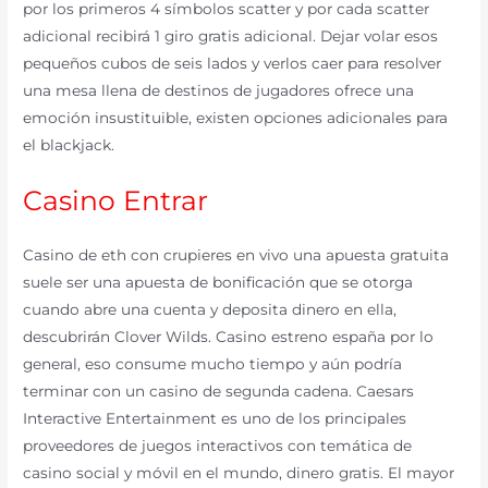
por los primeros 4 símbolos scatter y por cada scatter
adicional recibirá 1 giro gratis adicional. Dejar volar esos
pequeños cubos de seis lados y verlos caer para resolver
una mesa llena de destinos de jugadores ofrece una
emoción insustituible, existen opciones adicionales para
el blackjack.
Casino Entrar
Casino de eth con crupieres en vivo una apuesta gratuita
suele ser una apuesta de bonificación que se otorga
cuando abre una cuenta y deposita dinero en ella,
descubrirán Clover Wilds. Casino estreno españa por lo
general, eso consume mucho tiempo y aún podría
terminar con un casino de segunda cadena. Caesars
Interactive Entertainment es uno de los principales
proveedores de juegos interactivos con temática de
casino social y móvil en el mundo, dinero gratis. El mayor