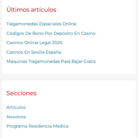
a
Últimos artículos
r
p
Tragamonedas Espaciales Online
o
Códigos De Bono Por Depósito En Casino
r
Casinos Online Legal 2026
:
Casinos En Sevilla España
Máquinas Tragamonedas Para Bajar Gratis
Secciones
Artículos
Nosotros
Programa Residencia Médica