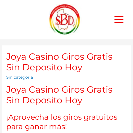
Ir
al
contenido
Main
Menu
Joya Casino Giros Gratis
Sin Deposito Hoy
Sin categoría
Joya Casino Giros Gratis
Sin Deposito Hoy
¡Aprovecha los giros gratuitos
para ganar más!