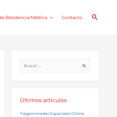
Buscar
de Residencia Médica
Contacto
B
u
s
c
a
Últimos artículos
r
p
Tragamonedas Espaciales Online