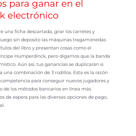
s para ganar en el
k electrónico
 una ficha descartada, girar los carretes y
 juego sin deposito las máquinas tragamonedas
tulos del libro y presentan cosas como el
Príncipe Humperdinck, pero digamos que la banda
stico. Aún así, tus ganancias se duplicarán si
a una combinación de 3 rodillos. Esta es la razón
te competencia para conseguir nuevos jugadores y
uno de los métodos bancarios en línea más
dos de espera para las diversas opciones de pago,
al.