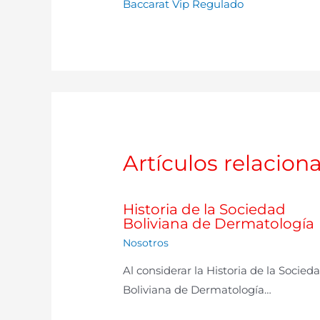
Baccarat Vip Regulado
Artículos relacion
Historia de la Sociedad
Boliviana de Dermatología
Nosotros
Al considerar la Historia de la Socied
Boliviana de Dermatología…