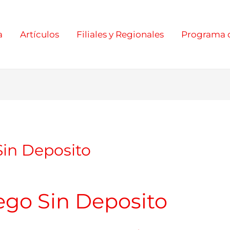
a
Artículos
Filiales y Regionales
Programa 
Sin Deposito
ego Sin Deposito