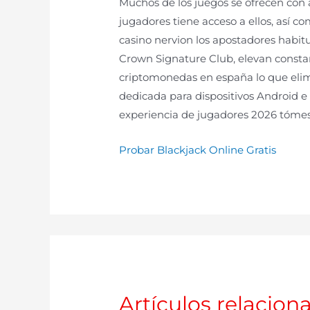
Muchos de los juegos se ofrecen co
jugadores tiene acceso a ellos, así 
casino nervion los apostadores habit
Crown Signature Club, elevan constan
criptomonedas en españa lo que elim
dedicada para dispositivos Android e 
experiencia de jugadores 2026 tóme
Probar Blackjack Online Gratis
Artículos relacion