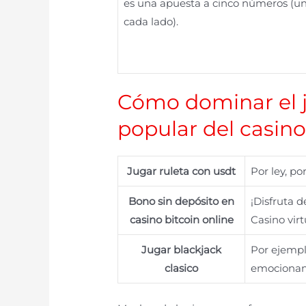
es una apuesta a cinco números (un
cada lado).
Cómo dominar el 
popular del casino
Jugar ruleta con usdt
Por ley, po
Bono sin depósito en
¡Disfruta 
casino bitcoin online
Casino virt
Jugar blackjack
Por ejempl
clasico
emocionant