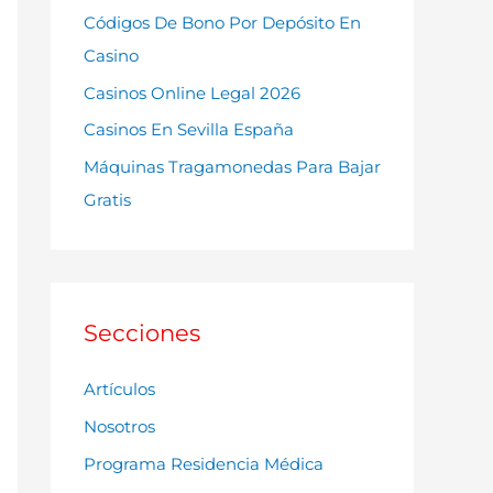
o
Códigos De Bono Por Depósito En
r
Casino
:
Casinos Online Legal 2026
Casinos En Sevilla España
Máquinas Tragamonedas Para Bajar
Gratis
Secciones
Artículos
Nosotros
Programa Residencia Médica