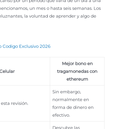
canso por un período que varía de un día a una
encionamos, un mes o hasta seis semanas. Los
eluznantes, la voluntad de aprender y algo de
o Codigo Exclusivo 2026
Mejor bono en
Celular
tragamonedas con
ethereum
Sin embargo,
normalmente en
esta revisión.
forma de dinero en
efectivo.
Descubre las