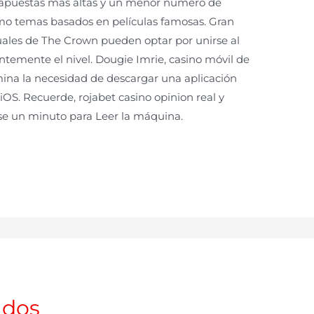
n apuestas más altas y un menor número de
como temas basados en películas famosas. Gran
uales de The Crown pueden optar por unirse al
temente el nivel. Dougie Imrie, casino móvil de
ina la necesidad de descargar una aplicación
iOS. Recuerde, rojabet casino opinion real y
se un minuto para Leer la máquina.
ados