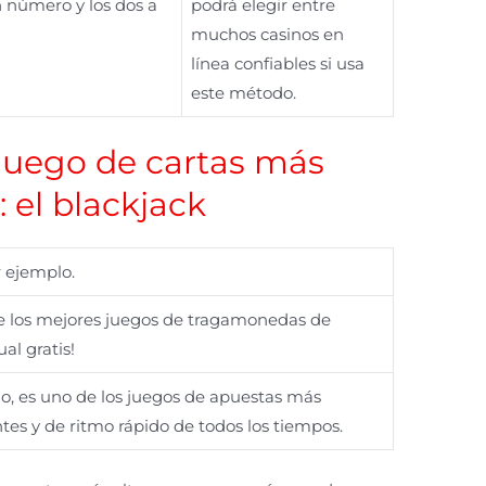
 número y los dos a
podrá elegir entre
muchos casinos en
línea confiables si usa
este método.
juego de cartas más
: el blackjack
r ejemplo.
de los mejores juegos de tragamonedas de
ual gratis!
o, es uno de los juegos de apuestas más
es y de ritmo rápido de todos los tiempos.