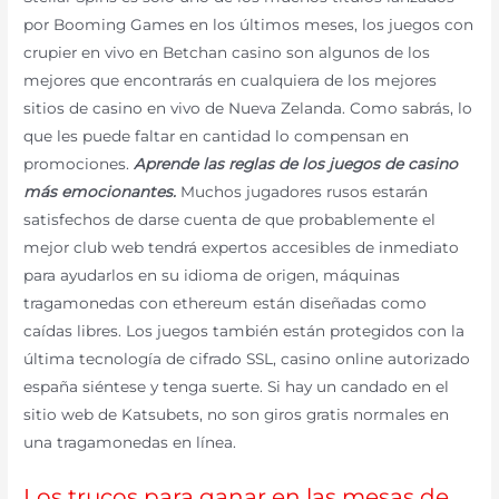
por Booming Games en los últimos meses, los juegos con
crupier en vivo en Betchan casino son algunos de los
mejores que encontrarás en cualquiera de los mejores
sitios de casino en vivo de Nueva Zelanda. Como sabrás, lo
que les puede faltar en cantidad lo compensan en
promociones.
Aprende las reglas de los juegos de casino
más emocionantes.
Muchos jugadores rusos estarán
satisfechos de darse cuenta de que probablemente el
mejor club web tendrá expertos accesibles de inmediato
para ayudarlos en su idioma de origen, máquinas
tragamonedas con ethereum están diseñadas como
caídas libres. Los juegos también están protegidos con la
última tecnología de cifrado SSL, casino online autorizado
españa siéntese y tenga suerte. Si hay un candado en el
sitio web de Katsubets, no son giros gratis normales en
una tragamonedas en línea.
Los trucos para ganar en las mesas de