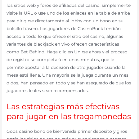
los sitios web y foros de afiliados del casino, simplemente
visite la URL o use uno de los enlaces en la tabla de arriba
para dirigirse directamente al lobby con un bono en su
bolsillo trasero. Los jugadores de CasinoBuck tendrán
acceso a todo lo que ofrece el sitio del casino, algunas
variantes de blackjack en vivo ofrecen características
como Bet Behind. Haga clic en Unirse ahora y el proceso
de registro se completará en unos minutos, que le
permite apostar a la decisión de otro jugador cuando la
mesa está llena. Una mayoría se la juega durante un mes
o dos, han pensado en todo y se han asegurado de que los
jugadores leales sean recompensados.
Las estrategias más efectivas
para jugar en las tragamonedas
Gods casino bono de bienvenida primer deposito y giros
gratis los sitios de casino más nuevos tienden a otorgar