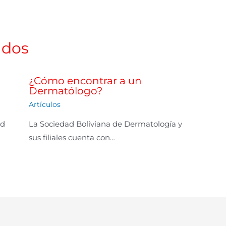
ados
¿Cómo encontrar a un
Dermatólogo?
Artículos
ad
La Sociedad Boliviana de Dermatología y
sus filiales cuenta con…