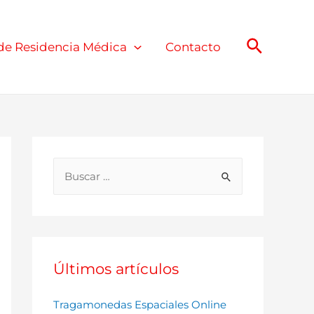
Buscar
de Residencia Médica
Contacto
B
u
s
c
a
Últimos artículos
r
p
Tragamonedas Espaciales Online