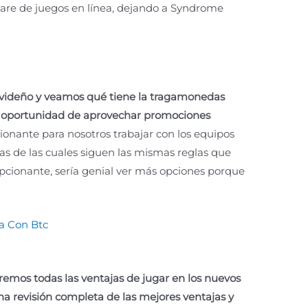
tware de juegos en línea, dejando a Syndrome
navideño y veamos qué tiene la tragamonedas
la oportunidad de aprovechar promociones
onante para nosotros trabajar con los equipos
as de las cuales siguen las mismas reglas que
pcionante, sería genial ver más opciones porque
a Con Btc
remos todas las ventajas de jugar en los nuevos
a revisión completa de las mejores ventajas y