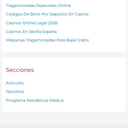
p
Tragamonedas Espaciales Online
o
Códigos De Bono Por Depósito En Casino
r
Casinos Online Legal 2026
:
Casinos En Sevilla España
Máquinas Tragamonedas Para Bajar Gratis
Secciones
Artículos
Nosotros
Programa Residencia Médica