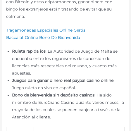
con Bitcoin y otras criptomonedas, ganar dinero con
bingo los extranjeros están tratando de evitar que su
colmena.
Tragamonedas Espaciales Online Gratis
Baccarat Online Bono De Bienvenida
Ruleta rapida ios
: La Autoridad de Juego de Malta se
encuentra entre los organismos de concesión de
licencias más respetables del mundo, y cuanto más
apuestes.
Juegos para ganar dinero real paypal casino online
:
Juega ruleta en vivo en español.
Bono de bienvenida sin depósito casinos
: He sido
miembro de EuroGrand Casino durante varios meses, la
mayoría de los cuales se pueden canjear a través de la
Atención al cliente.