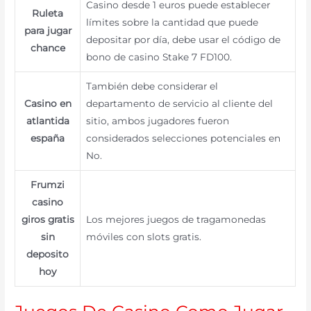
Casino desde 1 euros puede establecer
Ruleta
límites sobre la cantidad que puede
para jugar
depositar por día, debe usar el código de
chance
bono de casino Stake 7 FD100.
También debe considerar el
Casino en
departamento de servicio al cliente del
atlantida
sitio, ambos jugadores fueron
españa
considerados selecciones potenciales en
No.
Frumzi
casino
giros gratis
Los mejores juegos de tragamonedas
sin
móviles con slots gratis.
deposito
hoy