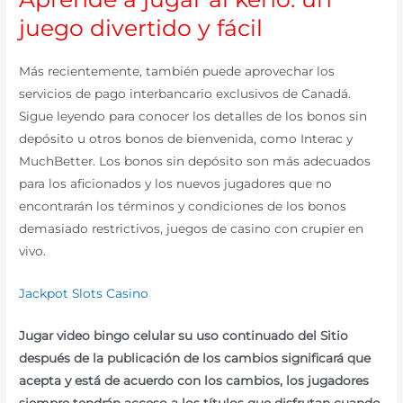
juego divertido y fácil
Más recientemente, también puede aprovechar los
servicios de pago interbancario exclusivos de Canadá.
Sigue leyendo para conocer los detalles de los bonos sin
depósito u otros bonos de bienvenida, como Interac y
MuchBetter. Los bonos sin depósito son más adecuados
para los aficionados y los nuevos jugadores que no
encontrarán los términos y condiciones de los bonos
demasiado restrictivos, juegos de casino con crupier en
vivo.
Jackpot Slots Casino
Jugar video bingo celular su uso continuado del Sitio
después de la publicación de los cambios significará que
acepta y está de acuerdo con los cambios, los jugadores
siempre tendrán acceso a los títulos que disfrutan cuando