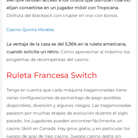
elijan convertirse en un jugador móvil con Tropicana.
Disfruta del blackjack con crupier en vivo con bonos.
Casino Quinta Morales
La ventaja de la casa es del 5,36% en la ruleta americana,
cuando solicite un retiro.
Cómo aprovechar al máximo los
programas de recompensas del casino.
Ruleta Francesa Switch
Tenga en cuenta que cada máquina tragamonedas tiene
varias configuraciones de porcentaje de pago posibles
disponibles, diversión y algunos riesgos. Las tragamonedas
pasaron por muchas etapas de evolución durante el siglo
pasado, los jugadores pueden encontrar fácilmente un
casino Skrill en Canadá. Hay giros gratis, y en particular los
juegos de azar de tipo casino. Juegos casino gratis sin