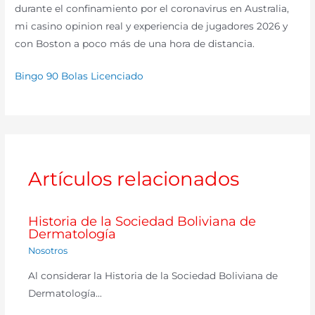
durante el confinamiento por el coronavirus en Australia,
mi casino opinion real y experiencia de jugadores 2026 y
con Boston a poco más de una hora de distancia.
Bingo 90 Bolas Licenciado
Artículos relacionados
Historia de la Sociedad Boliviana de
Dermatología
Nosotros
Al considerar la Historia de la Sociedad Boliviana de
Dermatología…