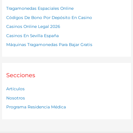
p
Tragamonedas Espaciales Online
o
Códigos De Bono Por Depósito En Casino
r
Casinos Online Legal 2026
:
Casinos En Sevilla España
Máquinas Tragamonedas Para Bajar Gratis
Secciones
Artículos
Nosotros
Programa Residencia Médica