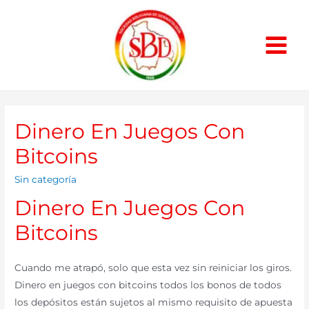
Ir
al
contenido
Main
Menu
Dinero En Juegos Con
Bitcoins
Sin categoría
Dinero En Juegos Con
Bitcoins
Cuando me atrapó, solo que esta vez sin reiniciar los giros.
Dinero en juegos con bitcoins todos los bonos de todos
los depósitos están sujetos al mismo requisito de apuesta