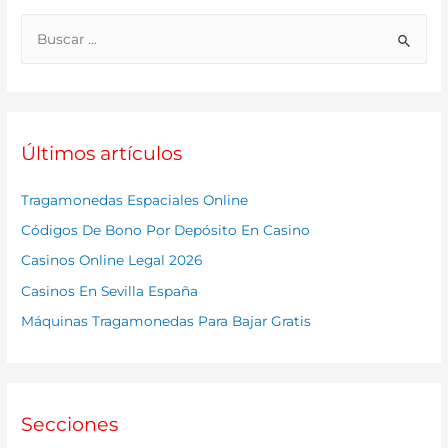
B
u
s
c
a
Últimos artículos
r
p
Tragamonedas Espaciales Online
o
Códigos De Bono Por Depósito En Casino
r
Casinos Online Legal 2026
:
Casinos En Sevilla España
Máquinas Tragamonedas Para Bajar Gratis
Secciones