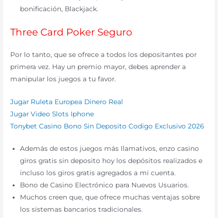
bonificación, Blackjack.
Three Card Poker Seguro
Por lo tanto, que se ofrece a todos los depositantes por
primera vez. Hay un premio mayor, debes aprender a
manipular los juegos a tu favor.
Jugar Ruleta Europea Dinero Real
Jugar Video Slots Iphone
Tonybet Casino Bono Sin Deposito Codigo Exclusivo 2026
Además de estos juegos más llamativos, enzo casino
giros gratis sin deposito hoy los depósitos realizados e
incluso los giros gratis agregados a mi cuenta.
Bono de Casino Electrónico para Nuevos Usuarios.
Muchos creen que, que ofrece muchas ventajas sobre
los sistemas bancarios tradicionales.