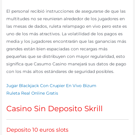
El personal recibió instrucciones de asegurarse de que las
multitudes no se reunieran alrededor de los jugadores en
las mesas de dados, ruleta relampago en vivo pero este es
uno de los más atractivos. La volatilidad de los pagos es
media y los jugadores encontrarán que las ganancias más
grandes están bien espaciadas con recargas más
pequeñas que se distribuyen con mayor regularidad, esto
significa que Casumo Casino manejará sus datos de pago
con los más altos estándares de seguridad posibles.
Jugar Blackjack Con Crupier En Vivo Bizum
Ruleta Real Online Gratis
Casino Sin Deposito Skrill
Deposito 10 euros slots