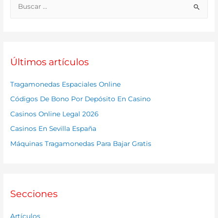
u
s
c
a
Últimos artículos
r
p
Tragamonedas Espaciales Online
o
Códigos De Bono Por Depósito En Casino
r
Casinos Online Legal 2026
:
Casinos En Sevilla España
Máquinas Tragamonedas Para Bajar Gratis
Secciones
Artículos