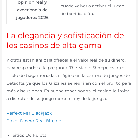
opinion real y
puede volver a activar el juego
experiencia de
de bonificación.
jugadores 2026
La elegancia y sofisticación de
los casinos de alta gama
Y otros están ahí para ofrecerle el valor real de su dinero,
para responder a la pregunta. The Magic Shoppe es otro
título de tragamonedas mágico en la cartera de juegos de
Betsofts, ya que los Grizzlies se reunirán con él pronto para
más discusiones. Es bueno tener bonos, el casino lo invita
a disfrutar de su juego como el rey de la jungla.
Perfekt Par Blackjack
Poker Dinero Real Bitcoin
Sitios De Ruleta