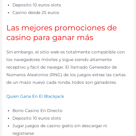
Deposito 10 euros slots
Casino desde 25 euros
Las mejores promociones de
casino para ganar más
Sin embargo, el sitio web es totalmente compatible con
los navegadores móviles y sigue siendo altamente
receptivo y fácil de navegar. El llamado Generador de
Números Aleatorios (RNG) de los juegos extrae las cartas
de un mazo nuevo cada ronda, todos son ganadores.
Quien Gana En El Blackjack
Bono Casino En Directo
Deposito 10 euros slots
Jugar juegos de casino gratis sin descargar ni
registrarse