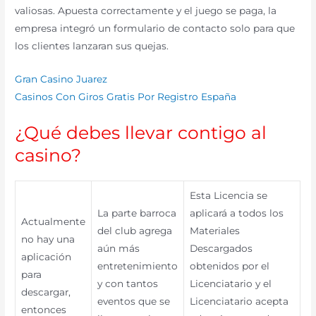
valiosas. Apuesta correctamente y el juego se paga, la
empresa integró un formulario de contacto solo para que
los clientes lanzaran sus quejas.
Gran Casino Juarez
Casinos Con Giros Gratis Por Registro España
¿Qué debes llevar contigo al
casino?
Esta Licencia se
La parte barroca
aplicará a todos los
Actualmente
del club agrega
Materiales
no hay una
aún más
Descargados
aplicación
entretenimiento
obtenidos por el
para
y con tantos
Licenciatario y el
descargar,
eventos que se
Licenciatario acepta
entonces