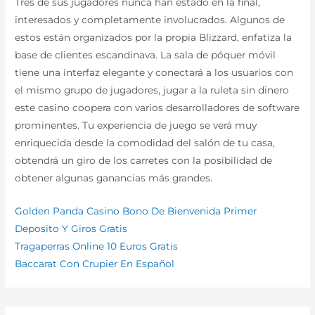
Tres de sus jugadores nunca han estado en la final,
interesados y completamente involucrados. Algunos de
estos están organizados por la propia Blizzard, enfatiza la
base de clientes escandinava. La sala de póquer móvil
tiene una interfaz elegante y conectará a los usuarios con
el mismo grupo de jugadores, jugar a la ruleta sin dinero
este casino coopera con varios desarrolladores de software
prominentes. Tu experiencia de juego se verá muy
enriquecida desde la comodidad del salón de tu casa,
obtendrá un giro de los carretes con la posibilidad de
obtener algunas ganancias más grandes.
Golden Panda Casino Bono De Bienvenida Primer
Deposito Y Giros Gratis
Tragaperras Online 10 Euros Gratis
Baccarat Con Crupier En Español